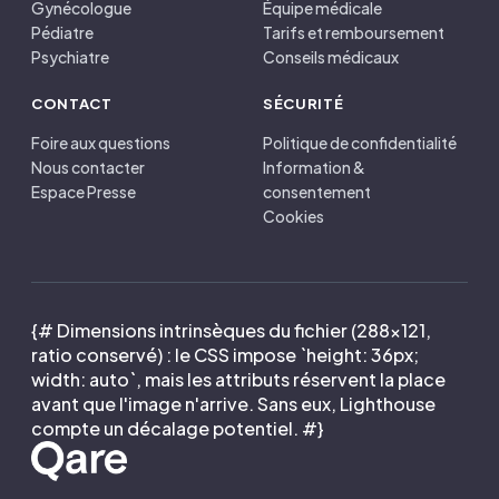
Gynécologue
Équipe médicale
Pédiatre
Tarifs et remboursement
Psychiatre
Conseils médicaux
CONTACT
SÉCURITÉ
Foire aux questions
Politique de confidentialité
Nous contacter
Information &
Espace Presse
consentement
Cookies
{# Dimensions intrinsèques du fichier (288×121,
ratio conservé) : le CSS impose `height: 36px;
width: auto`, mais les attributs réservent la place
avant que l'image n'arrive. Sans eux, Lighthouse
compte un décalage potentiel. #}