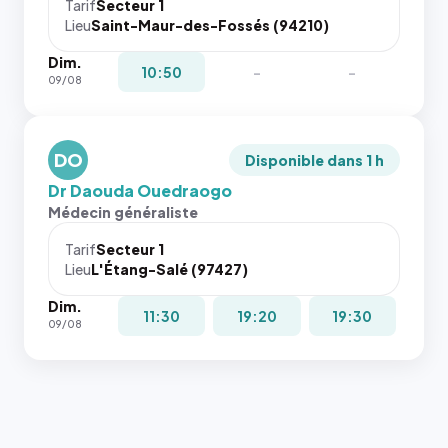
cas. #}
le
Tarif
Secteur 1
navigateur
Lieu
Saint-Maur-des-Fossés (94210)
ne réserve
Dim.
pas la
10:50
-
-
09/08
place, et
c'étaient
les trois
dernières
DO
Disponible dans 1 h
images de
Dr Daouda Ouedraogo
l'annuaire
Médecin généraliste
dans ce
cas. #}
Tarif
Secteur 1
Lieu
L'Étang-Salé (97427)
Dim.
11:30
19:20
19:30
09/08