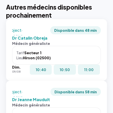
tailles
Autres médecins disponibles
puisque la
{# 40×40
photo est
prochainement
: la taille
recadrée
rendue par
en
`.profile-
`object-
picture`,
Disponible dans 48 min
fit: cover`.
et un
Dr Catalin Obreja
Sans ces
rapport 1:1
Médecin généraliste
attributs
qui reste
le
juste à
Tarif
Secteur 1
navigateur
Lieu
Hirson (02500)
toutes les
ne réserve
tailles
Dim.
pas la
puisque la
10:40
10:50
11:00
09/08
place, et
photo est
c'étaient
recadrée
les trois
en
dernières
`object-
Disponible dans 58 min
images de
fit: cover`.
Dr Jeanne Mauduit
l'annuaire
Sans ces
Médecin généraliste
dans ce
attributs