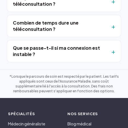
téléconsultation ?
Combien de temps dure une
téléconsultation ?
Que se passe-t-il si ma connexion est
instable ?
*Lorsque le parcours de soin est respecté par le patient. Les tarifs
appliqués sont ceux de l'Assurance Maladie, sans coût
supplémentaire lié à l'accès à la consultation. Des frais non
remboursables peuvent s'appliquer en fonction des options.
SPÉCIALITÉS
NOS SERVICES
Médecin généraliste
Blog médical