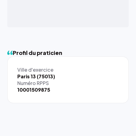
Profil du praticien
Ville d'exercice
{# 40×40
Paris 13 (75013)
: la taille
Numéro RPPS
rendue par
10001509875
`.profile-
picture`,
et un
rapport 1:1
qui reste
juste à
toutes les