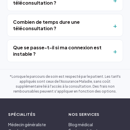
téléconsultation ?
Combien de temps dure une
téléconsultation ?
Que se passe-t-il si ma connexion est
instable ?
*Lorsque le parcours de soin est respecté par le patient. Les tarifs
appliqués sont ceux de l'Assurance Maladie, sans coût
supplémentaire lié à l'accès à la consultation. Des frais non
remboursables peuvent s'appliquer en fonction des options.
SPÉCIALITÉS
NOS SERVICES
Médecin généraliste
Blog médical