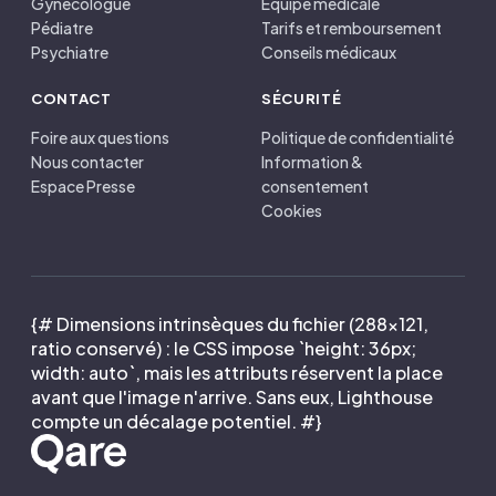
Gynécologue
Équipe médicale
Pédiatre
Tarifs et remboursement
Psychiatre
Conseils médicaux
CONTACT
SÉCURITÉ
Foire aux questions
Politique de confidentialité
Nous contacter
Information &
Espace Presse
consentement
Cookies
{# Dimensions intrinsèques du fichier (288×121,
ratio conservé) : le CSS impose `height: 36px;
width: auto`, mais les attributs réservent la place
avant que l'image n'arrive. Sans eux, Lighthouse
compte un décalage potentiel. #}