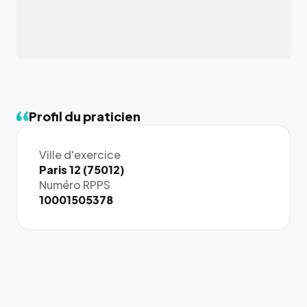
Profil du praticien
Ville d'exercice
{# 40×40
Paris 12 (75012)
: la taille
Numéro RPPS
rendue par
10001505378
`.profile-
picture`,
et un
rapport 1:1
qui reste
juste à
toutes les