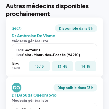
tailles
Autres médecins disponibles
puisque la
photo est
prochainement
recadrée
en
`object-
Disponible dans 8 h
fit: cover`.
Dr Ambroise De Visme
Sans ces
Médecin généraliste
attributs
le
Tarif
Secteur 1
navigateur
Lieu
Saint-Maur-des-Fossés (94210)
ne réserve
Dim.
pas la
{# 40×40
13:15
13:45
14:15
09/08
place, et
: la taille
c'étaient
rendue par
les trois
`.profile-
dernières
DO
picture`,
Disponible dans 13 h
images de
et un
Dr Daouda Ouedraogo
l'annuaire
rapport 1:1
Médecin généraliste
dans ce
qui reste
cas. #}