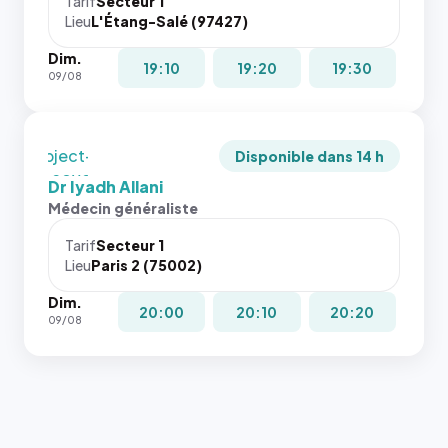
juste à
Tarif
Secteur 1
Lieu
L'Étang-Salé (97427)
toutes les
tailles
Dim.
puisque la
19:10
19:20
19:30
09/08
photo est
recadrée
en
`object-
Disponible dans 14 h
fit: cover`.
Dr Iyadh Allani
Sans ces
Médecin généraliste
attributs
le
Tarif
Secteur 1
navigateur
Lieu
Paris 2 (75002)
ne réserve
Dim.
pas la
20:00
20:10
20:20
09/08
place, et
c'étaient
les trois
dernières
images de
l'annuaire