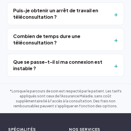
Puis-je obtenir un arrêt de travail en
téléconsultation ?
Combien de temps dure une
téléconsultation ?
Que se passe-t-il si ma connexion est
instable ?
*Lorsque le parcours de soin est respecté par le patient. Les tarifs
appliqués sont ceux de l'Assurance Maladie, sans coût
supplémentaire lié à l'accès à la consultation. Des frais non
remboursables peuvent s'appliquer en fonction des options.
SPÉCIALITÉS
NOS SERVICES