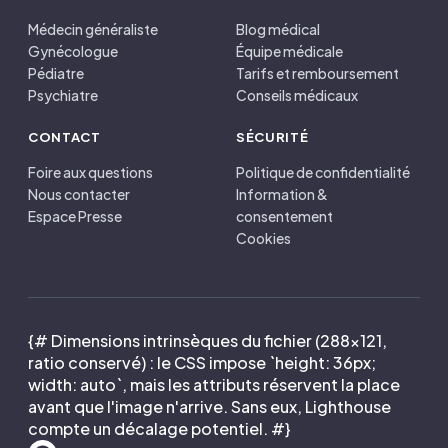
Médecin généraliste
Blog médical
Gynécologue
Équipe médicale
Pédiatre
Tarifs et remboursement
Psychiatre
Conseils médicaux
CONTACT
SÉCURITÉ
Foire aux questions
Politique de confidentialité
Nous contacter
Information &
Espace Presse
consentement
Cookies
{# Dimensions intrinsèques du fichier (288×121,
ratio conservé) : le CSS impose `height: 36px;
width: auto`, mais les attributs réservent la place
avant que l'image n'arrive. Sans eux, Lighthouse
compte un décalage potentiel. #}