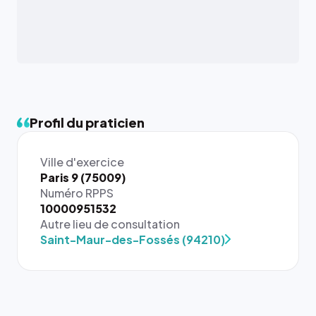
Profil du praticien
Ville d'exercice
Paris 9 (75009)
Numéro RPPS
{# 40×40
10000951532
: la taille
Autre lieu de consultation
rendue par
Saint-Maur-des-Fossés (94210)
`.profile-
picture`,
et un
rapport 1:1
qui reste