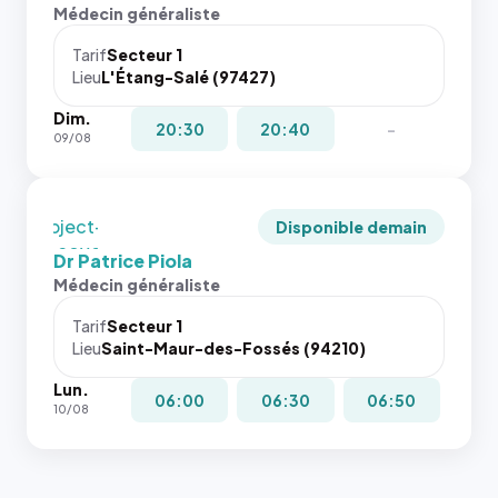
l'annuaire
rapport 1:1
Médecin généraliste
dans ce
qui reste
cas. #}
juste à
Tarif
Secteur 1
Lieu
L'Étang-Salé (97427)
toutes les
tailles
Dim.
puisque la
20:30
20:40
-
09/08
photo est
recadrée
en
`object-
Disponible demain
fit: cover`.
Dr Patrice Piola
Sans ces
Médecin généraliste
attributs
le
Tarif
Secteur 1
navigateur
Lieu
Saint-Maur-des-Fossés (94210)
ne réserve
Lun.
pas la
06:00
06:30
06:50
10/08
place, et
c'étaient
les trois
dernières