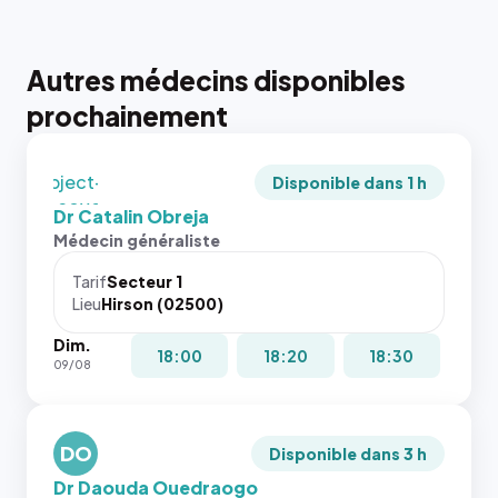
juste à
toutes les
tailles
Autres médecins disponibles
puisque la
photo est
prochainement
recadrée
en
`object-
Disponible dans 1 h
fit: cover`.
Dr Catalin Obreja
Sans ces
Médecin généraliste
attributs
le
Tarif
Secteur 1
navigateur
Lieu
Hirson (02500)
ne réserve
Dim.
pas la
{# 40×40
18:00
18:20
18:30
09/08
place, et
: la taille
c'étaient
rendue par
les trois
`.profile-
dernières
DO
picture`,
Disponible dans 3 h
images de
et un
Dr Daouda Ouedraogo