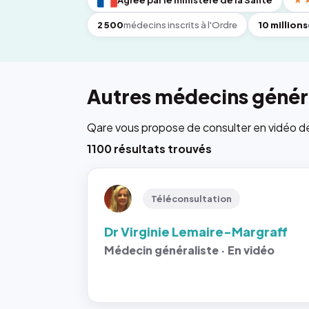
Agréé par le ministère de la Santé
★
2 500
médecins inscrits à l'Ordre
10 millions
Autres médecins généra
Qare vous propose de consulter en vidéo de 6
1100 résultats trouvés
Téléconsultation
Dr Virginie Lemaire-Margraff
Médecin généraliste · En vidéo