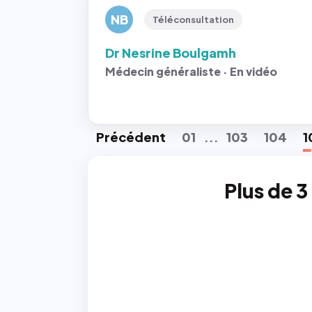
NB
Téléconsultation
Dr Nesrine Boulgamh
Médecin généraliste · En vidéo
Préc
édent
01
103
104
1
...
Plus de 3