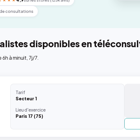
★★★★
4,9
sur les stores (125k avis)
de consultations
listes disponibles en téléconsul
h à minuit, 7j/7.
Tarif
Secteur 1
Lieu
d'exercice
Paris 17 (75)