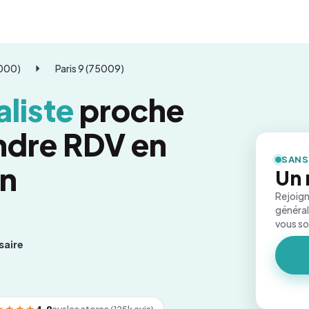
5000)
Paris 9 (75009)
liste
proche
endre RDV en
SANS
on
Un 
Rejoign
général
vous s
saire