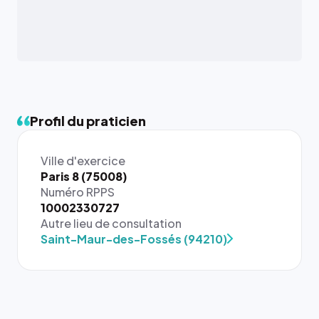
Profil du praticien
Ville d'exercice
Paris 8 (75008)
Numéro RPPS
{# 40×40
10002330727
: la taille
Autre lieu de consultation
rendue par
Saint-Maur-des-Fossés (94210)
`.profile-
picture`,
et un
rapport 1:1
qui reste