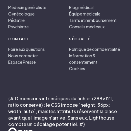
Médecin généraliste
Blog médical
Gynécologue
Équipe médicale
Pédiatre
Tarifs et remboursement
Psychiatre
Conseils médicaux
CONTACT
SÉCURITÉ
Foire aux questions
Politique de confidentialité
Nous contacter
Information &
Espace Presse
consentement
Cookies
{# Dimensions intrinsèques du fichier (288×121,
ratio conservé) : le CSS impose `height: 36px;
width: auto`, mais les attributs réservent la place
avant que l'image n'arrive. Sans eux, Lighthouse
compte un décalage potentiel. #}