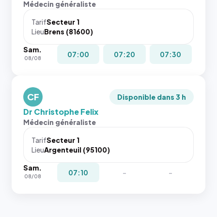
Médecin généraliste
dans ce
attributs
cas. #}
le
Tarif
Secteur 1
navigateur
Lieu
Brens (81600)
ne réserve
Sam.
pas la
07:00
07:20
07:30
08/08
place, et
c'étaient
les trois
dernières
CF
Disponible dans 3 h
images de
Dr Christophe Felix
l'annuaire
Médecin généraliste
dans ce
cas. #}
Tarif
Secteur 1
Lieu
Argenteuil (95100)
Sam.
07:10
-
-
08/08