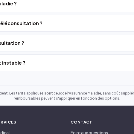
ladie ?
 téléconsultation ?
ultation ?
 instable ?
ient. Les tarifs appliqués sont ceux de l'Assurance Maladie, sans coût suppléme
remboursables peuvent s'appliquer en fonction des options.
ERVICES
CONTACT
dical
Foire aux questions