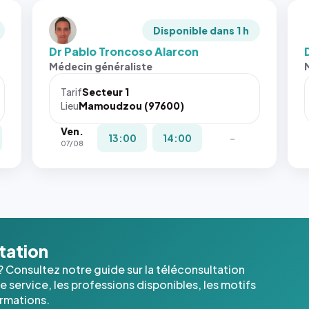
Disponible dans 1 h
Dr Pablo Troncoso Alarcon
Médecin généraliste
Tarif
Secteur 1
Lieu
Mamoudzou (97600)
Ven.
13:00
14:00
-
07/08
ltation
? Consultez notre guide sur la téléconsultation
 service, les professions disponibles, les motifs
ormations.