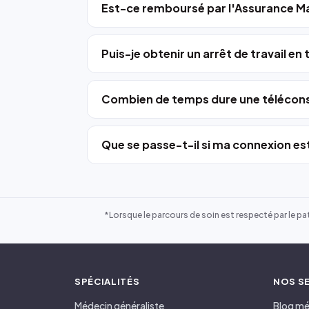
Est-ce remboursé par l'Assurance Ma
Puis-je obtenir un arrêt de travail en
Combien de temps dure une télécons
Que se passe-t-il si ma connexion est
*Lorsque le parcours de soin est respecté par le pat
SPÉCIALITÉS
NOS S
Médecin généraliste
Blog mé