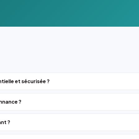
tielle et sécurisée ?
nnance ?
ant ?