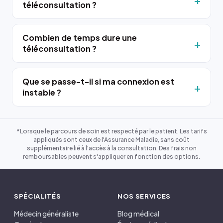
téléconsultation ?
Combien de temps dure une
téléconsultation ?
Que se passe-t-il si ma connexion est
instable ?
*Lorsque le parcours de soin est respecté par le patient. Les tarifs
appliqués sont ceux de l'Assurance Maladie, sans coût
supplémentaire lié à l'accès à la consultation. Des frais non
remboursables peuvent s'appliquer en fonction des options.
SPÉCIALITÉS
NOS SERVICES
Médecin généraliste
Blog médical