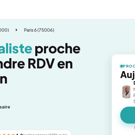
5000)
Paris 6 (75006)
liste
proche
endre RDV en
PROC
Auj
on
saire