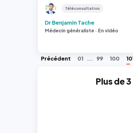
Téléconsultation
Dr Benjamin Tache
Médecin généraliste · En vidéo
Préc
édent
01
99
100
10
...
Plus de 3