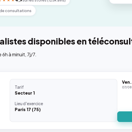
★★★★
4,9
sur les stores (125k avis)
de consultations
listes disponibles en téléconsul
h à minuit, 7j/7.
Ven.
Tarif
07/08
Secteur 1
Lieu
d'exercice
Paris 17 (75)