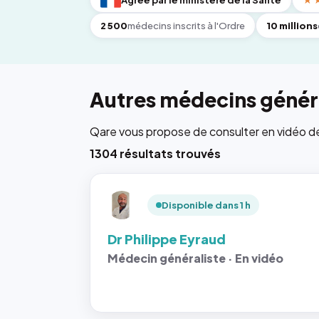
Agréé par le ministère de la Santé
★
2 500
médecins inscrits à l'Ordre
10 millions
Autres médecins généra
Qare vous propose de consulter en vidéo de 6
1304 résultats trouvés
Disponible dans 1 h
Dr Philippe Eyraud
Médecin généraliste · En vidéo