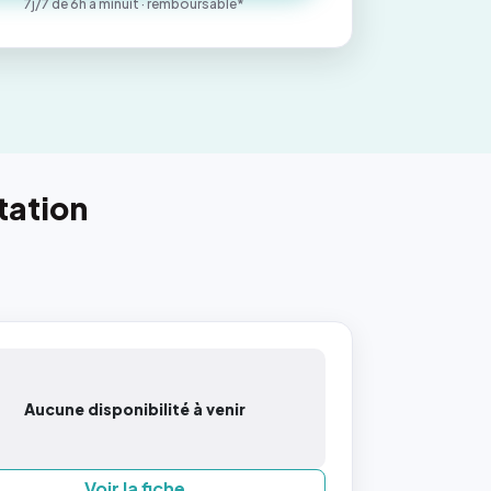
7j/7 de 6h à minuit · remboursable*
tation
Aucune disponibilité à venir
Voir la fiche