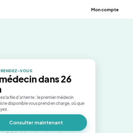
Mon compte
 RENDEZ-VOUS
médecin dans 26
n
ez la file d'attente : le premier médecin
iste disponible vous prend en charge, où que
oyez.
Consulter maintenant