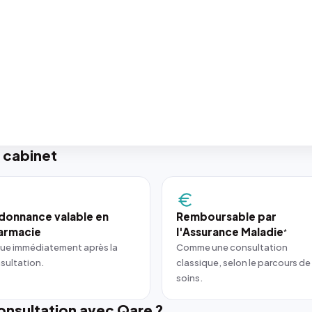
 cabinet
donnance valable en
Remboursable par
armacie
l'Assurance Maladie
*
ue immédiatement après la
Comme une consultation
sultation.
classique, selon le parcours de
soins.
nsultation avec Qare ?