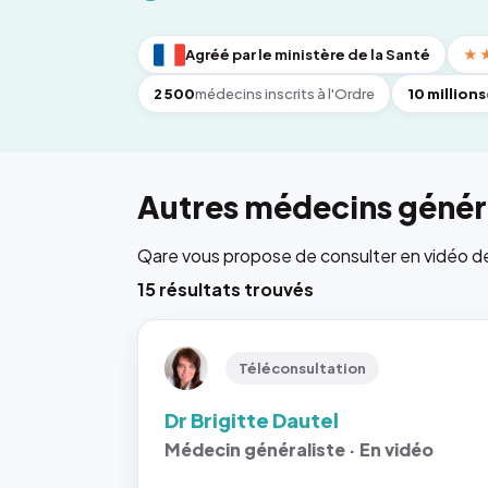
Agréé par le ministère de la Santé
★
2 500
médecins inscrits à l'Ordre
10 millions
Autres médecins généra
Qare vous propose de consulter en vidéo de 6
15 résultats trouvés
Téléconsultation
Dr Brigitte Dautel
Médecin généraliste · En vidéo