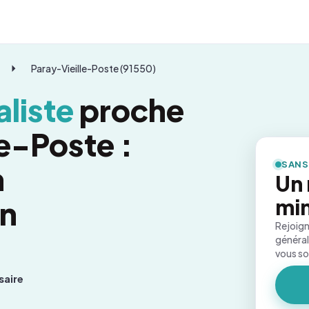
Paray-Vieille-Poste (91550)
liste
proche
e-Poste :
SANS
n
Un 
on
mi
Rejoign
général
vous s
saire