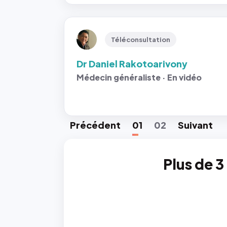
Téléconsultation
Dr Daniel Rakotoarivony
Médecin généraliste · En vidéo
Préc
édent
01
02
Suiv
ant
Plus de 3