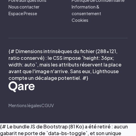
Foire aux questions
Politique de confidentialité
Nous contacter
Information &
Espace Presse
consentement
Cookies
{# Dimensions intrinsèques du fichier (288×121,
ratio conservé) : le CSS impose `height: 36px;
width: auto`, mais les attributs réservent la place
avant que l'image n'arrive. Sans eux, Lighthouse
compte un décalage potentiel. #}
Mentions légales
CGUV
{# Le bundle JS de Bootstrap (81 Ko) a été retiré : aucun
gabarit ne porte de `data-bs-toggle`, et son unique