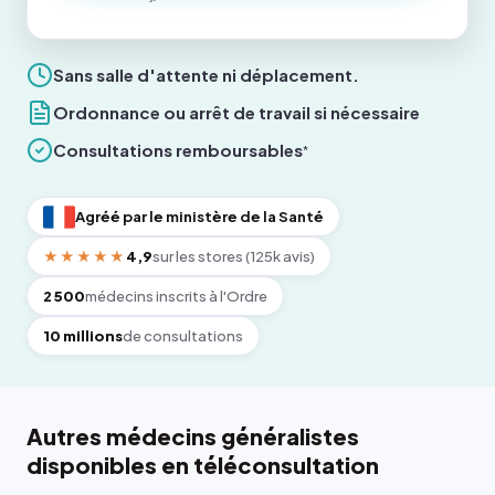
Sans salle d'attente ni déplacement.
Ordonnance ou arrêt de travail si nécessaire
Consultations remboursables
*
Agréé par le ministère de la Santé
★★★★★
4,9
sur les stores (125k avis)
2 500
médecins inscrits à l'Ordre
10 millions
de consultations
Autres médecins généralistes
disponibles en téléconsultation