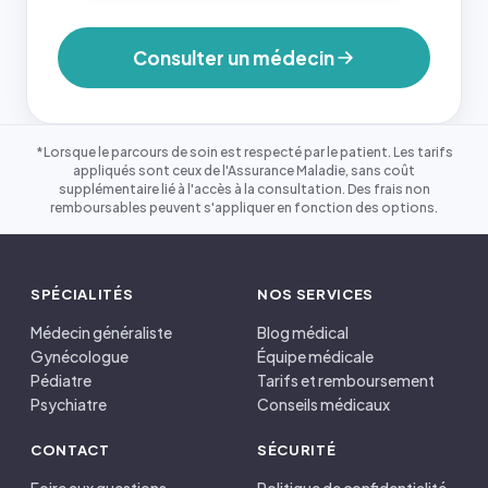
Consulter un médecin
*Lorsque le parcours de soin est respecté par le patient. Les tarifs
appliqués sont ceux de l'Assurance Maladie, sans coût
supplémentaire lié à l'accès à la consultation. Des frais non
remboursables peuvent s'appliquer en fonction des options.
SPÉCIALITÉS
NOS SERVICES
Médecin généraliste
Blog médical
Gynécologue
Équipe médicale
Pédiatre
Tarifs et remboursement
Psychiatre
Conseils médicaux
CONTACT
SÉCURITÉ