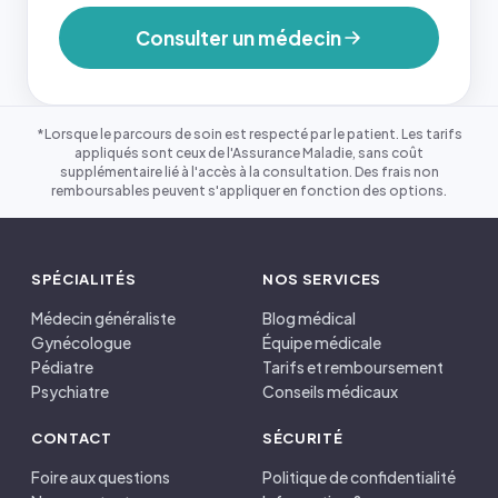
Consulter un médecin
*Lorsque le parcours de soin est respecté par le patient. Les tarifs
appliqués sont ceux de l'Assurance Maladie, sans coût
supplémentaire lié à l'accès à la consultation. Des frais non
remboursables peuvent s'appliquer en fonction des options.
SPÉCIALITÉS
NOS SERVICES
Médecin généraliste
Blog médical
Gynécologue
Équipe médicale
Pédiatre
Tarifs et remboursement
Psychiatre
Conseils médicaux
CONTACT
SÉCURITÉ
Foire aux questions
Politique de confidentialité