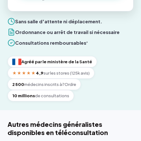
Sans salle d'attente ni déplacement.
Ordonnance ou arrêt de travail si nécessaire
Consultations remboursables
*
Agréé par le ministère de la Santé
★★★★★
4,9
sur les stores (125k avis)
2 500
médecins inscrits à l'Ordre
10 millions
de consultations
Autres médecins généralistes
disponibles en téléconsultation