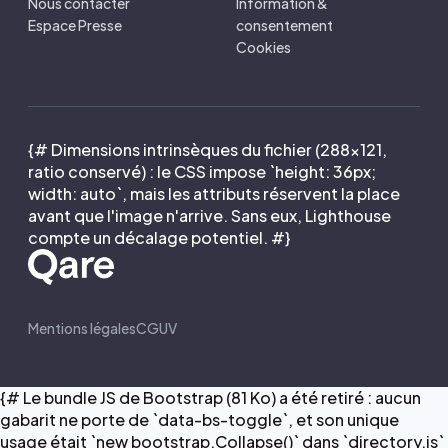
Nous contacter
Information &
Espace Presse
consentement
Cookies
{# Dimensions intrinsèques du fichier (288×121,
ratio conservé) : le CSS impose `height: 36px;
width: auto`, mais les attributs réservent la place
avant que l'image n'arrive. Sans eux, Lighthouse
compte un décalage potentiel. #}
Mentions légales
CGUV
{# Le bundle JS de Bootstrap (81 Ko) a été retiré : aucun
gabarit ne porte de `data-bs-toggle`, et son unique
usage était `new bootstrap.Collapse()` dans `directory.js`