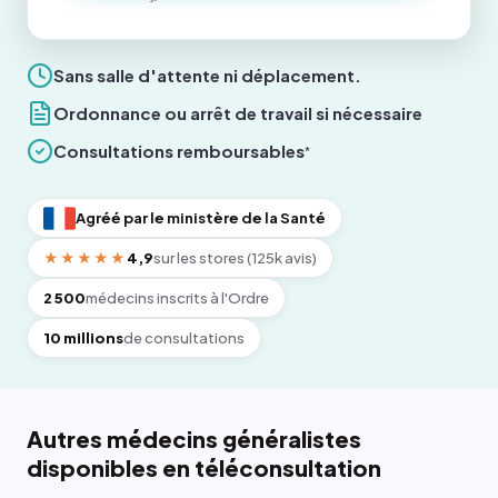
Sans salle d'attente ni déplacement.
Ordonnance ou arrêt de travail si nécessaire
Consultations remboursables
*
Agréé par le ministère de la Santé
★★★★★
4,9
sur les stores (125k avis)
2 500
médecins inscrits à l'Ordre
10 millions
de consultations
Autres médecins généralistes
disponibles en téléconsultation