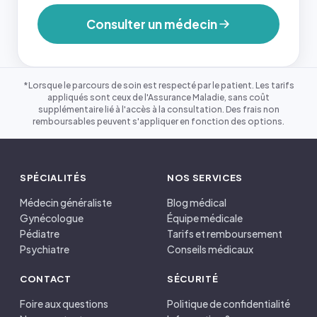
Consulter un médecin
*Lorsque le parcours de soin est respecté par le patient. Les tarifs
appliqués sont ceux de l'Assurance Maladie, sans coût
supplémentaire lié à l'accès à la consultation. Des frais non
remboursables peuvent s'appliquer en fonction des options.
SPÉCIALITÉS
NOS SERVICES
Médecin généraliste
Blog médical
Gynécologue
Équipe médicale
Pédiatre
Tarifs et remboursement
Psychiatre
Conseils médicaux
CONTACT
SÉCURITÉ
Foire aux questions
Politique de confidentialité