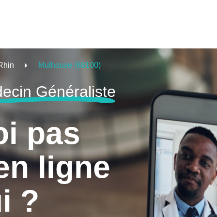
Rhin
Mulhouse (68100)
ecin Généraliste
oi pas
en ligne
i ?