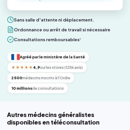
Sans salle d'attente ni déplacement.
Ordonnance ou arrêt de travail si nécessaire
Consultations remboursables
*
Agréé par le ministère de la Santé
★★★★★
4,9
sur les stores (125k avis)
2 500
médecins inscrits à l'Ordre
10 millions
de consultations
Autres médecins généralistes
disponibles en téléconsultation