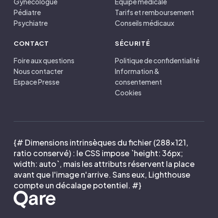
Gynécologue
Équipe médicale
Pédiatre
Tarifs et remboursement
Psychiatre
Conseils médicaux
CONTACT
SÉCURITÉ
Foire aux questions
Politique de confidentialité
Nous contacter
Information &
Espace Presse
consentement
Cookies
{# Dimensions intrinsèques du fichier (288×121,
ratio conservé) : le CSS impose `height: 36px;
width: auto`, mais les attributs réservent la place
avant que l'image n'arrive. Sans eux, Lighthouse
compte un décalage potentiel. #}