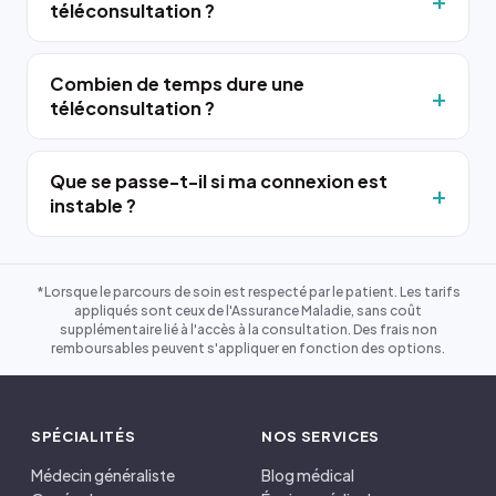
téléconsultation ?
Combien de temps dure une
téléconsultation ?
Que se passe-t-il si ma connexion est
instable ?
*Lorsque le parcours de soin est respecté par le patient. Les tarifs
appliqués sont ceux de l'Assurance Maladie, sans coût
supplémentaire lié à l'accès à la consultation. Des frais non
remboursables peuvent s'appliquer en fonction des options.
SPÉCIALITÉS
NOS SERVICES
Médecin généraliste
Blog médical