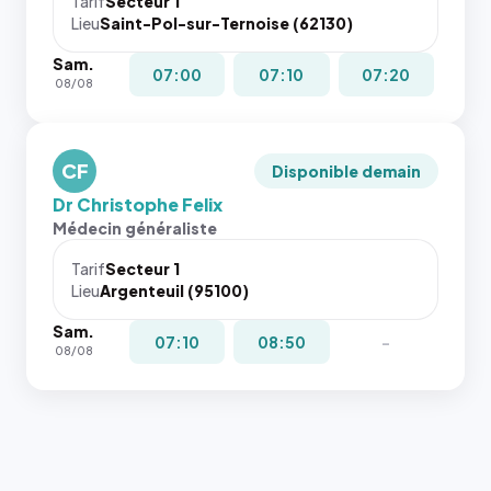
Tarif
Secteur 1
navigateur
Lieu
Saint-Pol-sur-Ternoise (62130)
ne réserve
Sam.
pas la
07:00
07:10
07:20
08/08
place, et
c'étaient
les trois
dernières
CF
Disponible demain
images de
Dr Christophe Felix
l'annuaire
Médecin généraliste
dans ce
cas. #}
Tarif
Secteur 1
Lieu
Argenteuil (95100)
Sam.
07:10
08:50
-
08/08