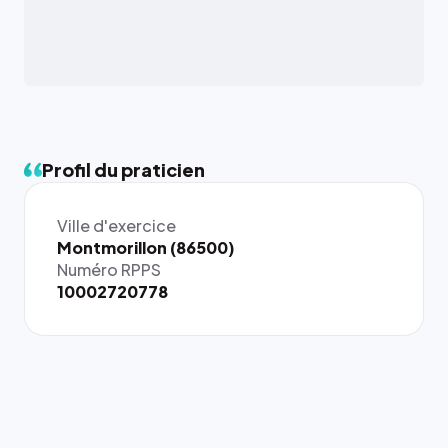
Profil du praticien
Ville d'exercice
{# 40×40
Montmorillon (86500)
: la taille
Numéro RPPS
rendue par
10002720778
`.profile-
picture`,
et un
rapport 1:1
qui reste
juste à
toutes les