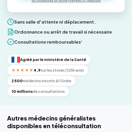
ou choisissez un autre créneau ci-dessous
Sans salle d'attente ni déplacement.
Ordonnance ou arrêt de travail si nécessaire
Consultations remboursables
*
Agréé par le ministère de la Santé
★★★★★
4,9
sur les stores (125k avis)
2 500
médecins inscrits à l'Ordre
10 millions
de consultations
Autres médecins généralistes
disponibles en téléconsultation