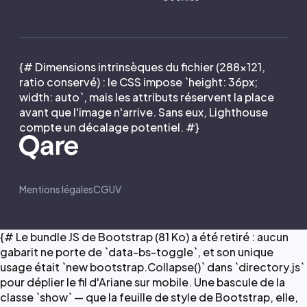
{# Dimensions intrinsèques du fichier (288×121,
ratio conservé) : le CSS impose `height: 36px;
width: auto`, mais les attributs réservent la place
avant que l'image n'arrive. Sans eux, Lighthouse
compte un décalage potentiel. #}
Mentions légales
CGUV
{# Le bundle JS de Bootstrap (81 Ko) a été retiré : aucun
gabarit ne porte de `data-bs-toggle`, et son unique
usage était `new bootstrap.Collapse()` dans `directory.js`
pour déplier le fil d'Ariane sur mobile. Une bascule de la
classe `show` — que la feuille de style de Bootstrap, elle,