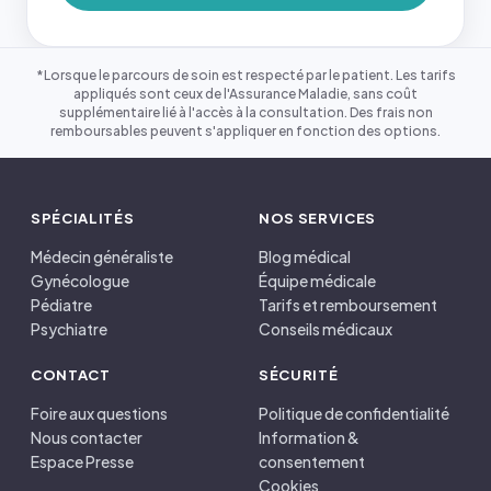
*Lorsque le parcours de soin est respecté par le patient. Les tarifs
appliqués sont ceux de l'Assurance Maladie, sans coût
supplémentaire lié à l'accès à la consultation. Des frais non
remboursables peuvent s'appliquer en fonction des options.
SPÉCIALITÉS
NOS SERVICES
Médecin généraliste
Blog médical
Gynécologue
Équipe médicale
Pédiatre
Tarifs et remboursement
Psychiatre
Conseils médicaux
CONTACT
SÉCURITÉ
Foire aux questions
Politique de confidentialité
Nous contacter
Information &
Espace Presse
consentement
Cookies