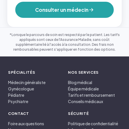
Consulter un médecin
*Lorsque le parcours de soin est respecté par le patient. Les tarifs
appliqués sont ceux de l'Assurance Maladie, sans coût
supplémentaire lié à l'accès à la consultation. Des frais non
remboursables peuvent s'appliquer en fonction des options.
SPÉCIALITÉS
NOS SERVICES
Médecin généraliste
Blog médical
Gynécologue
Équipe médicale
Pédiatre
Tarifs et remboursement
Psychiatre
Conseils médicaux
CONTACT
SÉCURITÉ
Foire aux questions
Politique de confidentialité