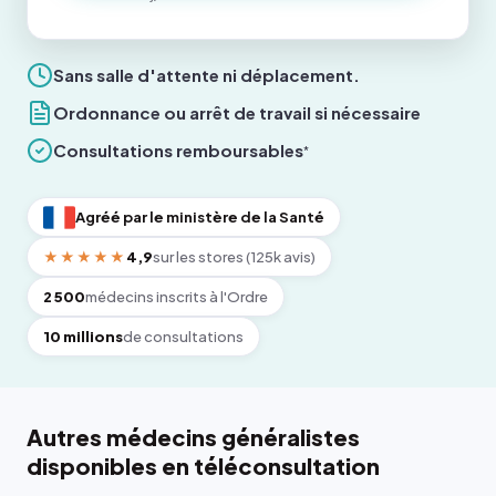
Sans salle d'attente ni déplacement.
Ordonnance ou arrêt de travail si nécessaire
Consultations remboursables
*
Agréé par le ministère de la Santé
★★★★★
4,9
sur les stores (125k avis)
2 500
médecins inscrits à l'Ordre
10 millions
de consultations
Autres médecins généralistes
disponibles en téléconsultation