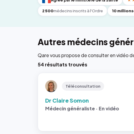
Agréé par le ministère de la Santé
★
2 500
médecins inscrits à l'Ordre
10 millions
Autres médecins généra
Qare vous propose de consulter en vidéo de 6
54 résultats trouvés
Téléconsultation
Dr Claire Somon
Médecin généraliste · En vidéo