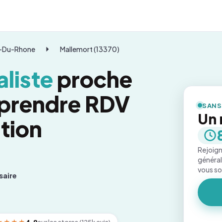
-Du-Rhone
Mallemort (13370)
liste
proche
 prendre RDV
SANS
Un 
tion
Rejoign
général
vous s
saire