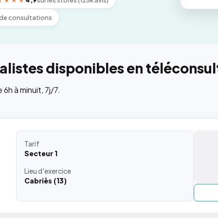
★★★★
4,9
sur les stores (125k avis)
de consultations
listes disponibles en téléconsul
h à minuit, 7j/7.
Tarif
Secteur 1
Lieu
d'exercice
Cabriès (13)