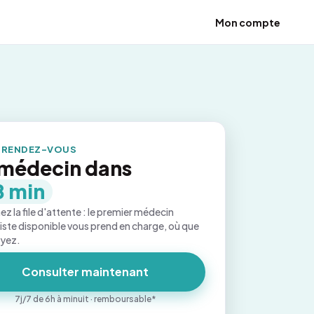
Mon compte
 RENDEZ-VOUS
médecin dans
8 min
ez la file d'attente : le premier médecin
iste disponible vous prend en charge, où que
oyez.
Consulter maintenant
7j/7 de 6h à minuit · remboursable*