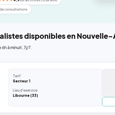
★★★★
4,9
sur les stores (125k avis)
de consultations
listes disponibles en Nouvelle-
h à minuit, 7j/7.
Tarif
Secteur 1
Lieu
d'exercice
Libourne (33)