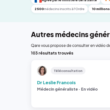
Agréé par le ministère de la Santé
★
2 500
médecins inscrits à l'Ordre
10 millions
Autres médecins généra
Qare vous propose de consulter en vidéo de 6
103 résultats trouvés
Téléconsultation
Dr Leslie Francois
Médecin généraliste · En vidéo