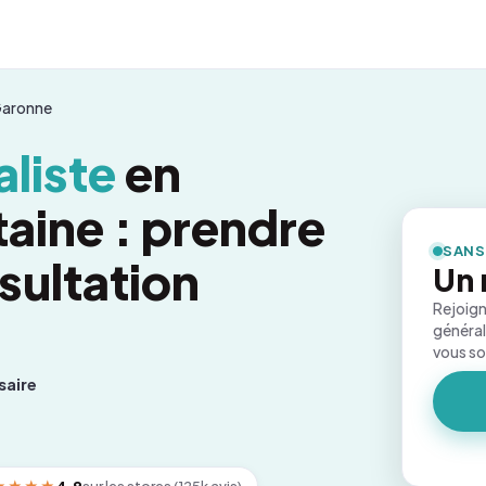
Garonne
liste
en
aine : prendre
SANS
sultation
Un 
Rejoign
général
vous s
saire