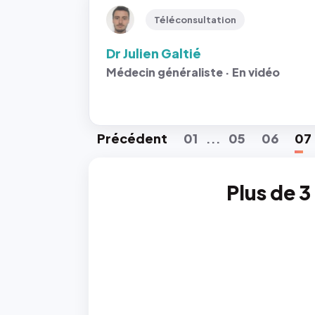
Téléconsultation
Dr Julien Galtié
Médecin généraliste · En vidéo
Préc
édent
01
05
06
07
...
Plus de 3