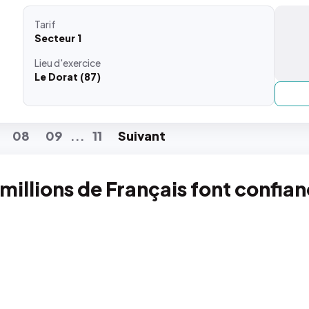
Tarif
Secteur 1
Lieu
d'exercice
Le Dorat (87)
08
09
11
Suiv
ant
...
 millions de Français font confia