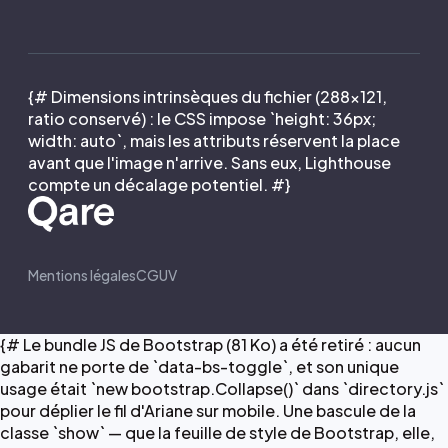
{# Dimensions intrinsèques du fichier (288×121,
ratio conservé) : le CSS impose `height: 36px;
width: auto`, mais les attributs réservent la place
avant que l'image n'arrive. Sans eux, Lighthouse
compte un décalage potentiel. #}
Mentions légales
CGUV
{# Le bundle JS de Bootstrap (81 Ko) a été retiré : aucun
gabarit ne porte de `data-bs-toggle`, et son unique
usage était `new bootstrap.Collapse()` dans `directory.js`
pour déplier le fil d'Ariane sur mobile. Une bascule de la
classe `show` — que la feuille de style de Bootstrap, elle,