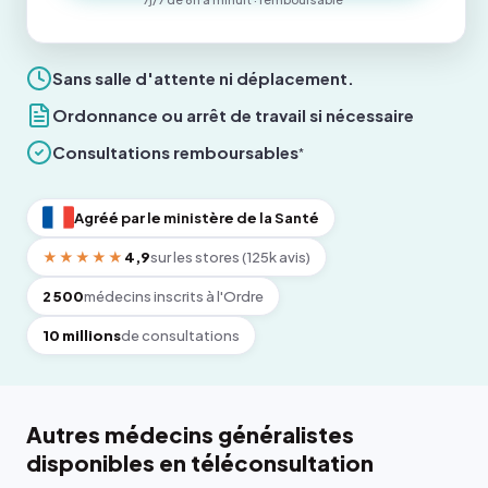
Sans salle d'attente ni déplacement.
Ordonnance ou arrêt de travail si nécessaire
Consultations remboursables
*
Agréé par le ministère de la Santé
★★★★★
4,9
sur les stores (125k avis)
2 500
médecins inscrits à l'Ordre
10 millions
de consultations
Autres médecins généralistes
disponibles en téléconsultation