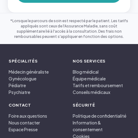
*Lorsque le parcours de soin est respecté par le patient. Les tarifs
appliqués sont ceux de l'Assurance Maladie, sans coût
supplémentaire lié à l'accès à la consultation. Des frais non
remboursables peuvent s'appliquer en fonction des options.
SPÉCIALITÉS
NOS SERVICES
Médecin généraliste
Blog médical
Gynécologue
Équipe médicale
Pédiatre
Tarifs et remboursement
Psychiatre
Conseils médicaux
CONTACT
SÉCURITÉ
Foire aux questions
Politique de confidentialité
Nous contacter
Information &
Espace Presse
consentement
Cookies