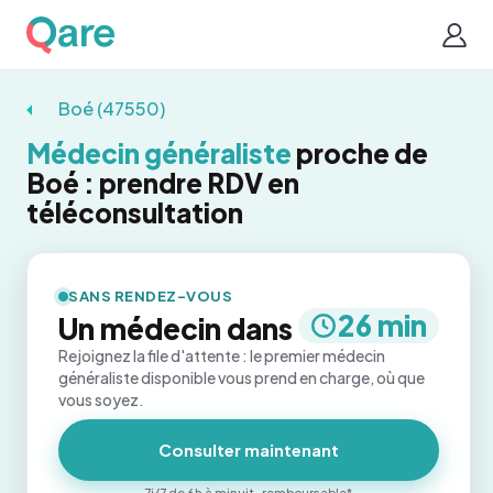
Boé (47550)
Médecin généraliste
proche de
Boé : prendre RDV en
téléconsultation
SANS RENDEZ-VOUS
26 min
Un médecin dans
Rejoignez la file d'attente : le premier médecin
généraliste disponible vous prend en charge, où que
vous soyez.
Consulter maintenant
7j/7 de 6h à minuit · remboursable*