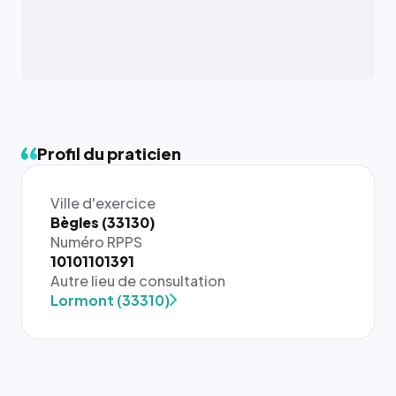
Profil du praticien
Ville d'exercice
Bègles (33130)
Numéro RPPS
{# 40×40
10101101391
: la taille
Autre lieu de consultation
rendue par
Lormont (33310)
`.profile-
picture`,
et un
rapport 1:1
qui reste