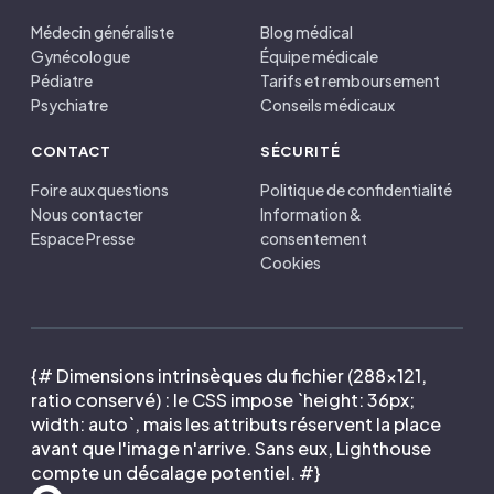
Médecin généraliste
Blog médical
Gynécologue
Équipe médicale
Pédiatre
Tarifs et remboursement
Psychiatre
Conseils médicaux
CONTACT
SÉCURITÉ
Foire aux questions
Politique de confidentialité
Nous contacter
Information &
Espace Presse
consentement
Cookies
{# Dimensions intrinsèques du fichier (288×121,
ratio conservé) : le CSS impose `height: 36px;
width: auto`, mais les attributs réservent la place
avant que l'image n'arrive. Sans eux, Lighthouse
compte un décalage potentiel. #}