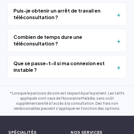
Puis-je obtenir un arrêt de travail en
téléconsultation ?
Combien de temps dure une
téléconsultation ?
Que se passe-t-il si ma connexion est
instable ?
*Lorsque le parcours de soin est respecté par le patient. Les tarifs
appliqués sont ceux de l'Assurance Maladie, sans coût
supplémentaire lié à l'accès à la consultation. Des frais non
remboursables peuvent s'appliquer en fonction des options.
SPÉCIALITÉS
NOS SERVICES