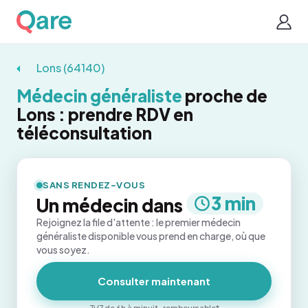
Lons (64140)
Médecin généraliste
proche de
Lons : prendre RDV en
téléconsultation
SANS RENDEZ-VOUS
3 min
Un médecin dans
Rejoignez la file d'attente : le premier médecin
généraliste disponible vous prend en charge, où que
vous soyez.
Consulter maintenant
7j/7 de 6h à minuit · remboursable*