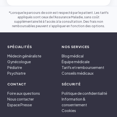
*Lorsque le parcours de soin est respecté par le patient. Les tarifs
appliqués sont ceux de l'Assurance Maladie, sans coût
supplémentaire lié à l'accès à la consultation. Des frais non
remboursables peuvent s'appliquer en fonction des options.
SPÉCIALITÉS
NOS SERVICES
Médecin généraliste
Blog médical
Gynécologue
Équipe médicale
Pédiatre
Tarifs et remboursement
Psychiatre
Conseils médicaux
CONTACT
SÉCURITÉ
Foire aux questions
Politique de confidentialité
Nous contacter
Information &
Espace Presse
consentement
Cookies