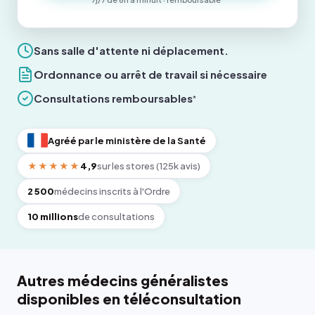
Sans salle d'attente ni déplacement.
Ordonnance ou arrêt de travail si nécessaire
Consultations remboursables
*
Agréé par le ministère de la Santé
★★★★★
4,9
sur les stores (125k avis)
2 500
médecins inscrits à l'Ordre
10 millions
de consultations
Autres médecins généralistes
disponibles en téléconsultation