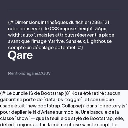
{# Dimensions intrinsèques du fichier (288×121,
ratio conservé) : le CSS impose `height: 36px;
width: auto`, mais les attributs réservent la place
avant que l'image n'arrive. Sans eux, Lighthouse
compte un décalage potentiel. #}
Mentions légales
CGUV
{# Le bundle JS de Bootstrap (81 Ko) a été retiré : aucun
gabarit ne porte de `data-bs-toggle`, et son unique
usage était `new bootstrap.Collapse()` dans `directory.js`
pour déplier le fil d'Ariane sur mobile. Une bascule de la
classe `show` — que la feuille de style de Bootstrap, elle,
définit toujours — fait la même chose sans le script. Le