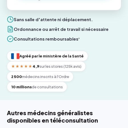
Sans salle d'attente ni déplacement.
Ordonnance ou arrêt de travail si nécessaire
Consultations remboursables
*
Agréé par le ministère de la Santé
★★★★★
4,9
sur les stores (125k avis)
2 500
médecins inscrits à l'Ordre
10 millions
de consultations
Autres médecins généralistes
disponibles en téléconsultation