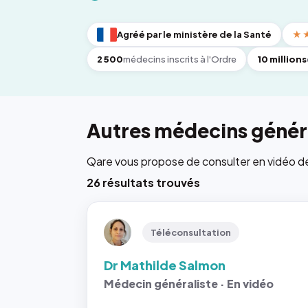
Agréé par le ministère de la Santé
★
2 500
médecins inscrits à l'Ordre
10 millions
Autres médecins généra
Qare vous propose de consulter en vidéo de 6
26 résultats trouvés
Téléconsultation
Dr Mathilde Salmon
Médecin généraliste · En vidéo