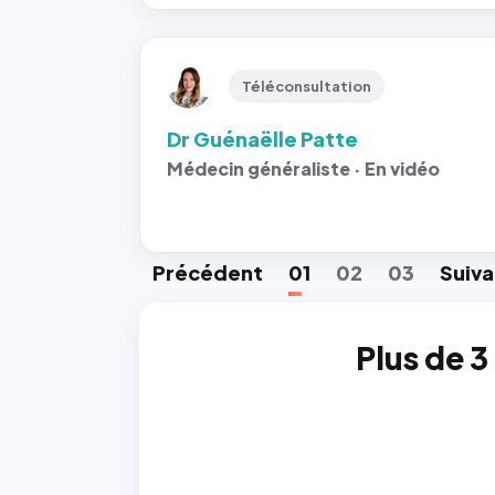
Téléconsultation
Dr Guénaëlle Patte
Médecin généraliste · En vidéo
Préc
édent
01
02
03
Suiv
a
Plus de 3