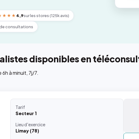
★★★★
4,9
sur les stores (125k avis)
de consultations
listes disponibles en téléconsul
h à minuit, 7j/7.
Tarif
Secteur 1
Lieu
d'exercice
Limay (78)