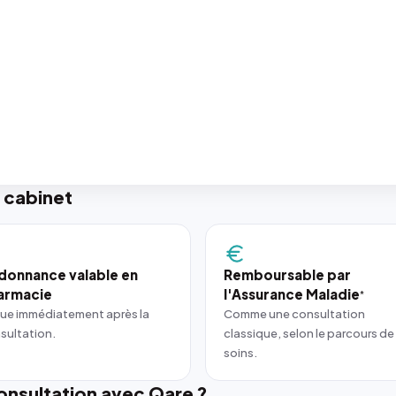
 cabinet
donnance valable en
Remboursable par
armacie
l'Assurance Maladie
*
ue immédiatement après la
Comme une consultation
sultation.
classique, selon le parcours de
soins.
nsultation avec Qare ?