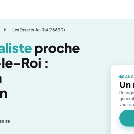
Les Essarts-le-Roi (78690)
liste
proche
le-Roi :
n
SANS
Un 
on
Rejoign
général
vous s
saire