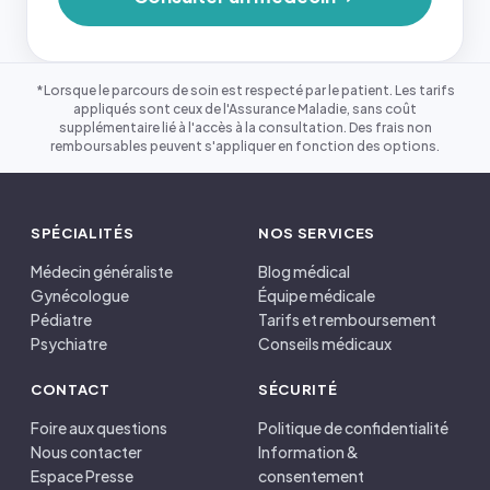
*Lorsque le parcours de soin est respecté par le patient. Les tarifs
appliqués sont ceux de l'Assurance Maladie, sans coût
supplémentaire lié à l'accès à la consultation. Des frais non
remboursables peuvent s'appliquer en fonction des options.
SPÉCIALITÉS
NOS SERVICES
Médecin généraliste
Blog médical
Gynécologue
Équipe médicale
Pédiatre
Tarifs et remboursement
Psychiatre
Conseils médicaux
CONTACT
SÉCURITÉ
Foire aux questions
Politique de confidentialité
Nous contacter
Information &
Espace Presse
consentement