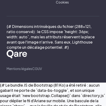
Cookies
{# Dimensions intrinsèques du fichier (288×121,
ratio conservé) : le CSS impose `height: 36px;
width: auto`, mais les attributs réservent la place
avant que l'image n'arrive. Sans eux, Lighthouse
compte un décalage potentiel. #}
Mentions légales
CGUV
{# Le bundle JS de Bootstrap (81 Ko) a été retiré : aucun
gabarit ne porte de `data-bs-toggle`, et son unique
usage était `new bootstrap.Collapse()` dans `directory.js`
pour déplier le fil d'Ariane sur mobile. Une bascule de la
classe `show` — que la feuille de style de Bootstrap, elle,