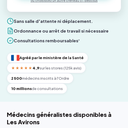
ou choisissez un autre créneau ci-dessous
Sans salle d'attente ni déplacement.
Ordonnance ou arrêt de travail si nécessaire
Consultations remboursables
*
Agréé par le ministère de la Santé
★★★★★
4,9
sur les stores (125k avis)
2 500
médecins inscrits à l'Ordre
10 millions
de consultations
Médecins généralistes disponibles à
Les Avirons