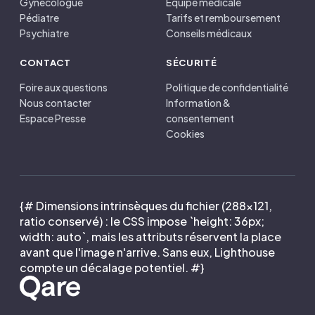
Gynécologue
Équipe médicale
Pédiatre
Tarifs et remboursement
Psychiatre
Conseils médicaux
CONTACT
SÉCURITÉ
Foire aux questions
Politique de confidentialité
Nous contacter
Information &
Espace Presse
consentement
Cookies
{# Dimensions intrinsèques du fichier (288×121,
ratio conservé) : le CSS impose `height: 36px;
width: auto`, mais les attributs réservent la place
avant que l'image n'arrive. Sans eux, Lighthouse
compte un décalage potentiel. #}