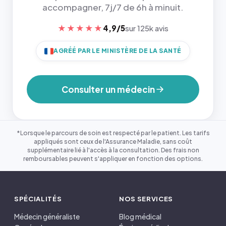
accompagner, 7j/7 de 6h à minuit.
★★★★★
4,9/5
sur 125k avis
AGRÉÉ PAR LE MINISTÈRE DE LA SANTÉ
Consulter un médecin
*Lorsque le parcours de soin est respecté par le patient. Les tarifs
appliqués sont ceux de l'Assurance Maladie, sans coût
supplémentaire lié à l'accès à la consultation. Des frais non
remboursables peuvent s'appliquer en fonction des options.
SPÉCIALITÉS
NOS SERVICES
Médecin généraliste
Blog médical