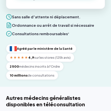
Sans salle d'attente ni déplacement.
Ordonnance ou arrêt de travail si nécessaire
Consultations remboursables
*
Agréé par le ministère de la Santé
★★★★★
4,9
sur les stores (125k avis)
2 500
médecins inscrits à l'Ordre
10 millions
de consultations
Autres médecins généralistes
disponibles en téléconsultation