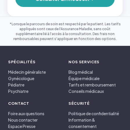
*Lorsque le parcours de soin est respecté par le patient. Les tarifs
appliqués sont ceux de l'Assurance Maladie, sans coût
supplémentaire lié à l'accès à la consultation. Des frais non
remboursables peuvent s'appliquer en fonction des options.
SPÉCIALITÉS
NOS SERVICES
Médecin généraliste
Blog médical
Gynécologue
Équipe médicale
Pédiatre
Tarifs et remboursement
Psychiatre
Conseils médicaux
CONTACT
SÉCURITÉ
Foire aux questions
Politique de confidentialité
Nous contacter
Information &
Espace Presse
consentement