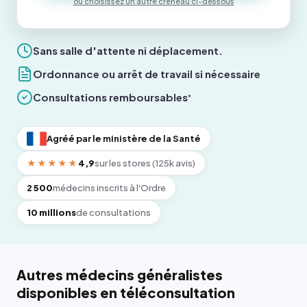
ou choisissez un autre créneau ci-dessous
Sans salle d'attente ni déplacement.
Ordonnance ou arrêt de travail si nécessaire
Consultations remboursables
*
Agréé par le ministère de la Santé
★★★★★
4,9
sur les stores (125k avis)
2 500
médecins inscrits à l'Ordre
10 millions
de consultations
Autres médecins généralistes
disponibles en téléconsultation