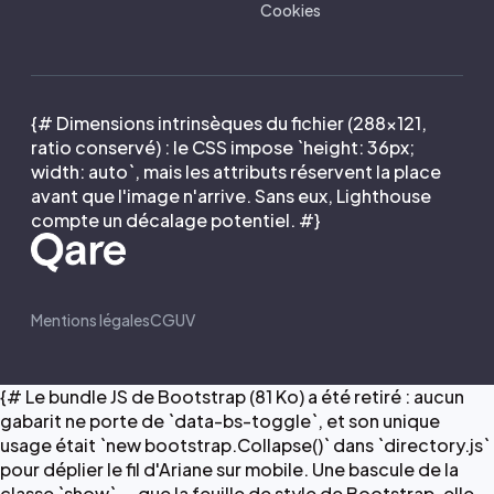
Cookies
{# Dimensions intrinsèques du fichier (288×121,
ratio conservé) : le CSS impose `height: 36px;
width: auto`, mais les attributs réservent la place
avant que l'image n'arrive. Sans eux, Lighthouse
compte un décalage potentiel. #}
Mentions légales
CGUV
{# Le bundle JS de Bootstrap (81 Ko) a été retiré : aucun
gabarit ne porte de `data-bs-toggle`, et son unique
usage était `new bootstrap.Collapse()` dans `directory.js`
pour déplier le fil d'Ariane sur mobile. Une bascule de la
classe `show` — que la feuille de style de Bootstrap, elle,