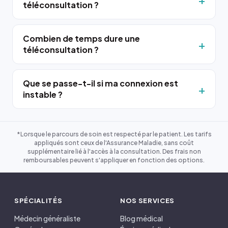
téléconsultation ?
Combien de temps dure une
téléconsultation ?
Que se passe-t-il si ma connexion est
instable ?
*Lorsque le parcours de soin est respecté par le patient. Les tarifs
appliqués sont ceux de l'Assurance Maladie, sans coût
supplémentaire lié à l'accès à la consultation. Des frais non
remboursables peuvent s'appliquer en fonction des options.
SPÉCIALITÉS
NOS SERVICES
Médecin généraliste
Blog médical