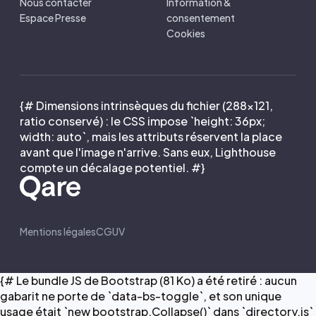
Nous contacter
Information &
Espace Presse
consentement
Cookies
{# Dimensions intrinsèques du fichier (288×121,
ratio conservé) : le CSS impose `height: 36px;
width: auto`, mais les attributs réservent la place
avant que l'image n'arrive. Sans eux, Lighthouse
compte un décalage potentiel. #}
Mentions légales
CGUV
{# Le bundle JS de Bootstrap (81 Ko) a été retiré : aucun
gabarit ne porte de `data-bs-toggle`, et son unique
usage était `new bootstrap.Collapse()` dans `directory.js`