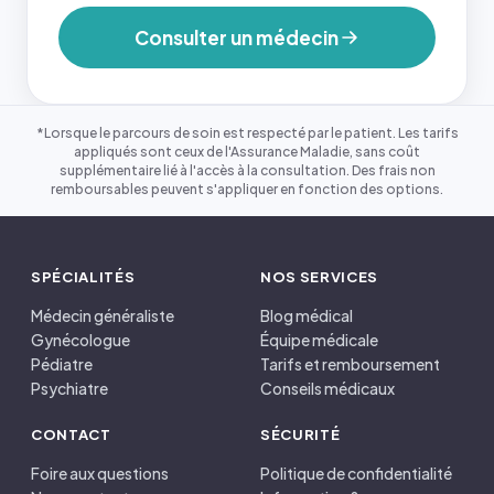
Consulter un médecin
*Lorsque le parcours de soin est respecté par le patient. Les tarifs
appliqués sont ceux de l'Assurance Maladie, sans coût
supplémentaire lié à l'accès à la consultation. Des frais non
remboursables peuvent s'appliquer en fonction des options.
SPÉCIALITÉS
NOS SERVICES
Médecin généraliste
Blog médical
Gynécologue
Équipe médicale
Pédiatre
Tarifs et remboursement
Psychiatre
Conseils médicaux
CONTACT
SÉCURITÉ
Foire aux questions
Politique de confidentialité