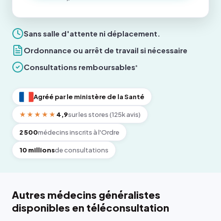
Sans salle d'attente ni déplacement.
Ordonnance ou arrêt de travail si nécessaire
Consultations remboursables
*
Agréé par le ministère de la Santé
★★★★★
4,9
sur les stores (125k avis)
2 500
médecins inscrits à l'Ordre
10 millions
de consultations
Autres médecins généralistes
disponibles en téléconsultation