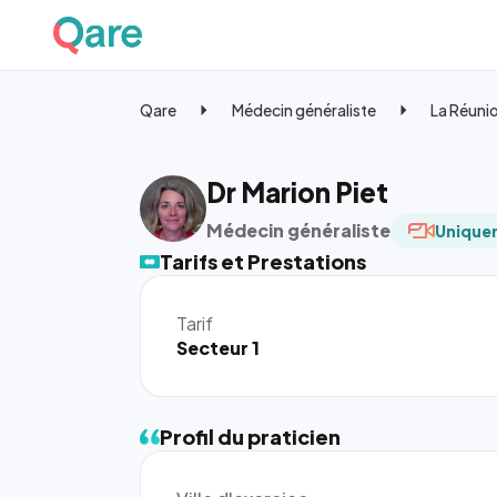
Qare
Médecin généraliste
La Réuni
Dr Marion Piet
Médecin généraliste
Uniquem
Tarifs et Prestations
Tarif
Secteur 1
Profil du praticien