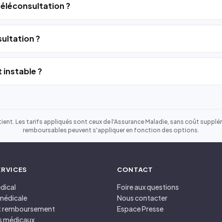
 téléconsultation ?
ultation ?
 instable ?
ient. Les tarifs appliqués sont ceux de l'Assurance Maladie, sans coût suppléme
remboursables peuvent s'appliquer en fonction des options.
ERVICES
CONTACT
dical
Foire aux questions
médicale
Nous contacter
et remboursement
Espace Presse
s médicaux