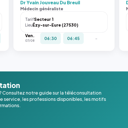
Dr Yvain Jouveau Du Breuil
Médecin généraliste
Tarif
Secteur 1
Lieu
Ézy-sur-Eure (27530)
Ven.
06:30
06:45
-
07/08
ltation
? Consultez notre guide sur la téléconsultation
 service, les professions disponibles, les motifs
ormations.