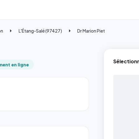
on
L'Étang-Salé (97427)
Dr Marion Piet
Sélection
ent en ligne