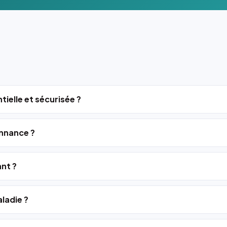
tielle et sécurisée ?
nnance ?
ant ?
ladie ?