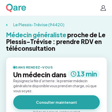
Le Plessis-Trévise (94420)
Médecin généraliste
proche de Le
Plessis-Trévise : prendre RDV en
téléconsultation
SANS RENDEZ-VOUS
13 min
Un médecin dans
Rejoignez la file d'attente : le premier médecin
généraliste disponible vous prend en charge, où que
vous soyez.
Consulter maintenant
7j/7 de 6h à minuit · remboursable*