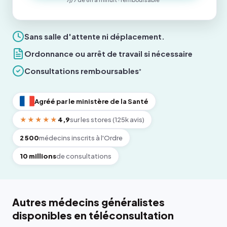
Sans salle d'attente ni déplacement.
Ordonnance ou arrêt de travail si nécessaire
Consultations remboursables
*
Agréé par le ministère de la Santé
★★★★★
4,9
sur les stores (125k avis)
2 500
médecins inscrits à l'Ordre
10 millions
de consultations
Autres médecins généralistes
disponibles en téléconsultation