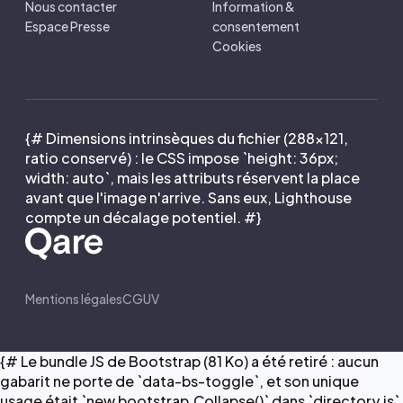
Nous contacter
Information &
Espace Presse
consentement
Cookies
{# Dimensions intrinsèques du fichier (288×121,
ratio conservé) : le CSS impose `height: 36px;
width: auto`, mais les attributs réservent la place
avant que l'image n'arrive. Sans eux, Lighthouse
compte un décalage potentiel. #}
Mentions légales
CGUV
{# Le bundle JS de Bootstrap (81 Ko) a été retiré : aucun
gabarit ne porte de `data-bs-toggle`, et son unique
usage était `new bootstrap.Collapse()` dans `directory.js`