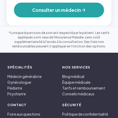
Consulter un médecin
*Lorsque le parcours de soin est respecté par le patient. Les tarifs
appliqués sont ceux de l'Assurance Maladie, sans coût
supplémentaire lié à l'accès à la consultation. Des frais non
remboursables peuvent s'appliquer en fonction des options.
SPÉCIALITÉS
NOS SERVICES
Médecin généraliste
Blog médical
Gynécologue
Équipe médicale
Pédiatre
Tarifs et remboursement
Psychiatre
Conseils médicaux
CONTACT
SÉCURITÉ
Foire aux questions
Politique de confidentialité