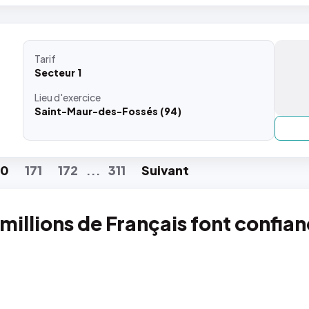
Tarif
Secteur 1
Lieu
d'exercice
Saint-Maur-des-Fossés (94)
70
171
172
311
Suiv
ant
...
 millions de Français font confia