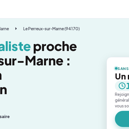
Marne
Le Perreux-sur-Marne (94170)
liste
proche
sur-Marne :
SANS
n
Un 
on
Rejoign
général
vous s
saire