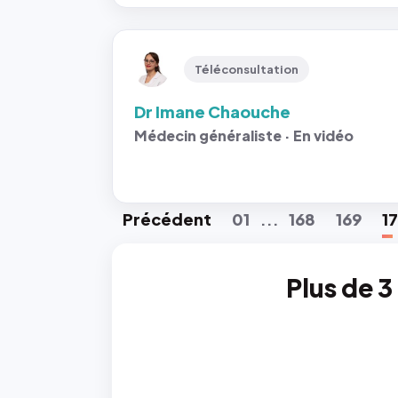
Téléconsultation
Dr Imane Chaouche
Médecin généraliste · En vidéo
Préc
édent
01
168
169
1
...
Plus de 3