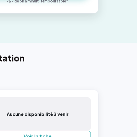
7j/7 de 6h à minuit · remboursable*
tation
Aucune disponibilité à venir
Voir la fiche