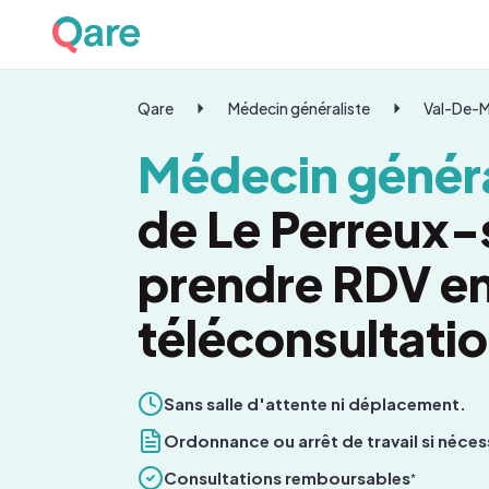
Qare
Médecin généraliste
Val-De-
Médecin généra
de Le Perreux-
prendre RDV e
téléconsultati
Sans salle d'attente ni déplacement.
Ordonnance ou arrêt de travail si néces
Consultations remboursables
*