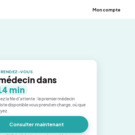
Mon compte
 RENDEZ-VOUS
médecin dans
14 min
ez la file d'attente : le premier médecin
iste disponible vous prend en charge, où que
oyez.
Consulter maintenant