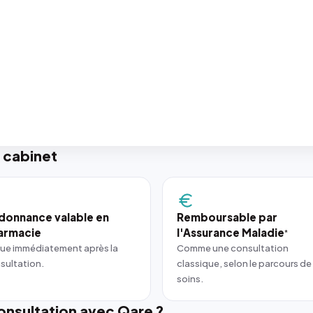
 cabinet
donnance valable en
Remboursable par
armacie
l'Assurance Maladie
*
ue immédiatement après la
Comme une consultation
sultation.
classique, selon le parcours de
soins.
nsultation avec Qare ?