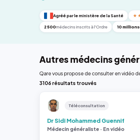
Agréé par le ministère de la Santé
★
2 500
médecins inscrits à l'Ordre
10 millions
Autres médecins généra
Qare vous propose de consulter en vidéo de 6
3106 résultats trouvés
Téléconsultation
Dr Sidi Mohammed Guennif
Médecin généraliste · En vidéo