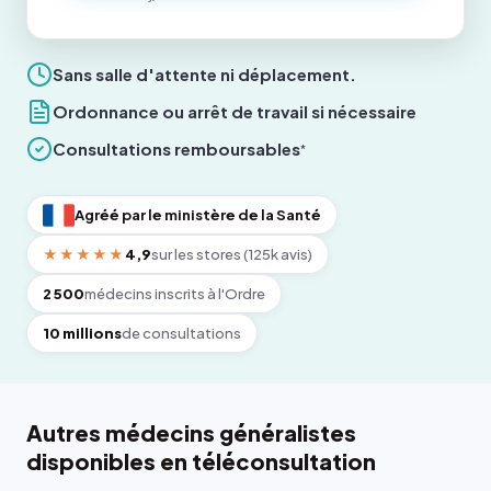
Sans salle d'attente ni déplacement.
Ordonnance ou arrêt de travail si nécessaire
Consultations remboursables
*
Agréé par le ministère de la Santé
★★★★★
4,9
sur les stores (125k avis)
2 500
médecins inscrits à l'Ordre
10 millions
de consultations
Autres médecins généralistes
disponibles en téléconsultation