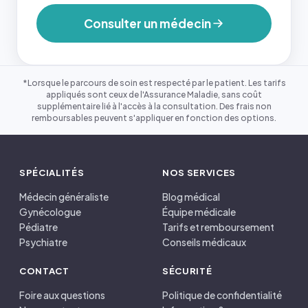
Consulter un médecin
*Lorsque le parcours de soin est respecté par le patient. Les tarifs
appliqués sont ceux de l'Assurance Maladie, sans coût
supplémentaire lié à l'accès à la consultation. Des frais non
remboursables peuvent s'appliquer en fonction des options.
SPÉCIALITÉS
NOS SERVICES
Médecin généraliste
Blog médical
Gynécologue
Équipe médicale
Pédiatre
Tarifs et remboursement
Psychiatre
Conseils médicaux
CONTACT
SÉCURITÉ
Foire aux questions
Politique de confidentialité