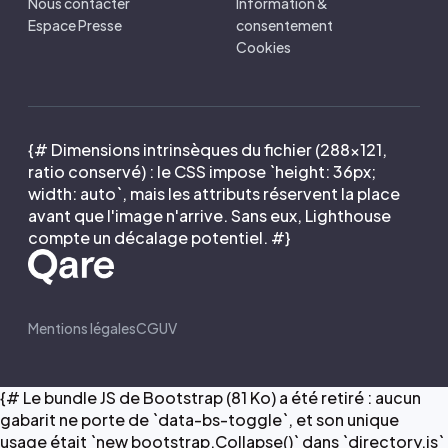
Nous contacter
Information &
Espace Presse
consentement
Cookies
{# Dimensions intrinsèques du fichier (288×121,
ratio conservé) : le CSS impose `height: 36px;
width: auto`, mais les attributs réservent la place
avant que l'image n'arrive. Sans eux, Lighthouse
compte un décalage potentiel. #}
Mentions légales
CGUV
{# Le bundle JS de Bootstrap (81 Ko) a été retiré : aucun
gabarit ne porte de `data-bs-toggle`, et son unique
usage était `new bootstrap.Collapse()` dans `directory.js`