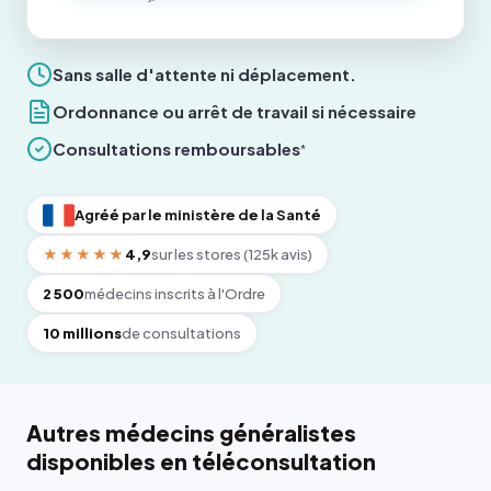
Sans salle d'attente ni déplacement.
Ordonnance ou arrêt de travail si nécessaire
Consultations remboursables
*
Agréé par le ministère de la Santé
★★★★★
4,9
sur les stores (125k avis)
2 500
médecins inscrits à l'Ordre
10 millions
de consultations
Autres médecins généralistes
disponibles en téléconsultation