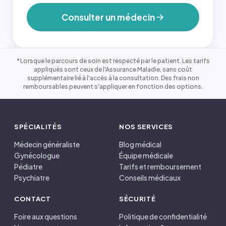
Consulter un médecin
*Lorsque le parcours de soin est respecté par le patient. Les tarifs
appliqués sont ceux de l'Assurance Maladie, sans coût
supplémentaire lié à l'accès à la consultation. Des frais non
remboursables peuvent s'appliquer en fonction des options.
SPÉCIALITÉS
NOS SERVICES
Médecin généraliste
Blog médical
Gynécologue
Équipe médicale
Pédiatre
Tarifs et remboursement
Psychiatre
Conseils médicaux
CONTACT
SÉCURITÉ
Foire aux questions
Politique de confidentialité