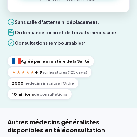
Sans salle d'attente ni déplacement.
Ordonnance ou arrêt de travail si nécessaire
Consultations remboursables
*
Agréé par le ministère de la Santé
★★★★★
4,9
sur les stores (125k avis)
2 500
médecins inscrits à l'Ordre
10 millions
de consultations
Autres médecins généralistes
disponibles en téléconsultation