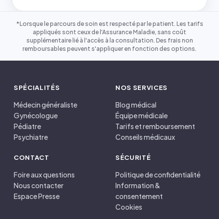
*Lorsque le parcours de soin est respecté par le patient. Les tarifs
appliqués sont ceux de l'Assurance Maladie, sans coût
supplémentaire lié à l'accès à la consultation. Des frais non
remboursables peuvent s'appliquer en fonction des options.
SPÉCIALITÉS
NOS SERVICES
Médecin généraliste
Blog médical
Gynécologue
Équipe médicale
Pédiatre
Tarifs et remboursement
Psychiatre
Conseils médicaux
CONTACT
SÉCURITÉ
Foire aux questions
Politique de confidentialité
Nous contacter
Information &
Espace Presse
consentement
Cookies