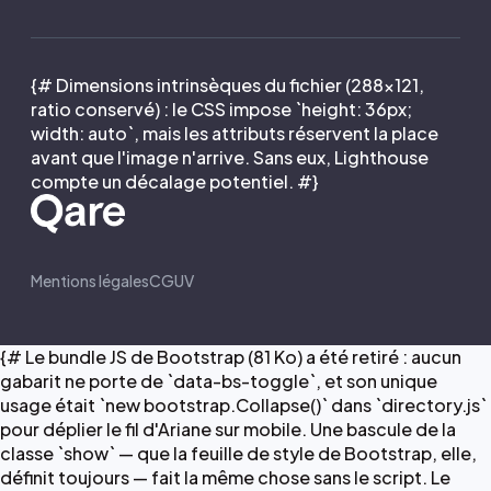
{# Dimensions intrinsèques du fichier (288×121,
ratio conservé) : le CSS impose `height: 36px;
width: auto`, mais les attributs réservent la place
avant que l'image n'arrive. Sans eux, Lighthouse
compte un décalage potentiel. #}
Mentions légales
CGUV
{# Le bundle JS de Bootstrap (81 Ko) a été retiré : aucun
gabarit ne porte de `data-bs-toggle`, et son unique
usage était `new bootstrap.Collapse()` dans `directory.js`
pour déplier le fil d'Ariane sur mobile. Une bascule de la
classe `show` — que la feuille de style de Bootstrap, elle,
définit toujours — fait la même chose sans le script. Le