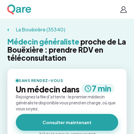
La Bouëxière (35340)
Médecin généraliste
proche de La
Bouëxière : prendre RDV en
téléconsultation
SANS RENDEZ-VOUS
7 min
Un médecin dans
Rejoignez la file d'attente : le premier médecin
généraliste disponible vous prend en charge, où que
vous soyez.
Consulter maintenant
7j/7 de 6h à minuit · remboursable*