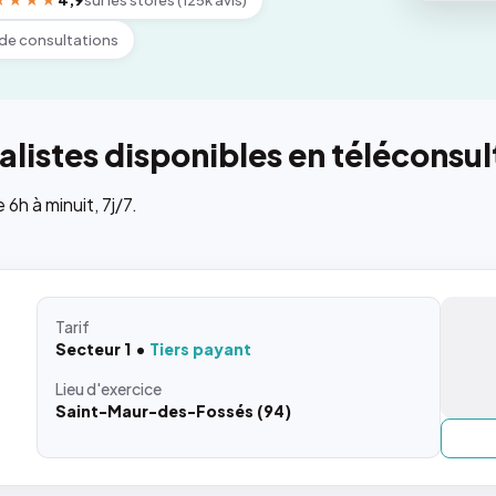
★★★★
4,9
sur les stores (125k avis)
de consultations
listes disponibles en téléconsul
h à minuit, 7j/7.
Tarif
Secteur 1
Tiers payant
Lieu
d'exercice
Saint-Maur-des-Fossés (94)