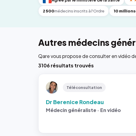
Agréé par le ministère de la Santé
★
2 500
médecins inscrits à l'Ordre
10 millions
Autres médecins généra
Qare vous propose de consulter en vidéo de 6
3106 résultats trouvés
Téléconsultation
Dr Berenice Rondeau
Médecin généraliste · En vidéo