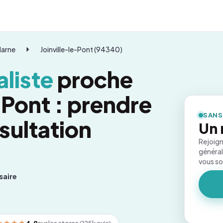
Marne
Joinville-le-Pont (94340)
liste
proche
-Pont : prendre
SANS
sultation
Un 
Rejoign
général
vous s
saire