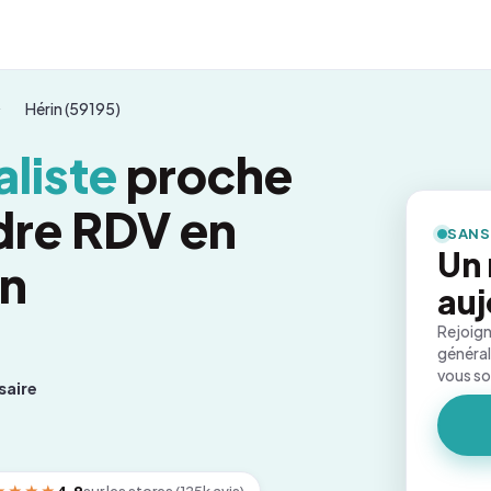
Hérin (59195)
liste
proche
ndre RDV en
SANS
Un
on
auj
Rejoign
général
vous s
saire