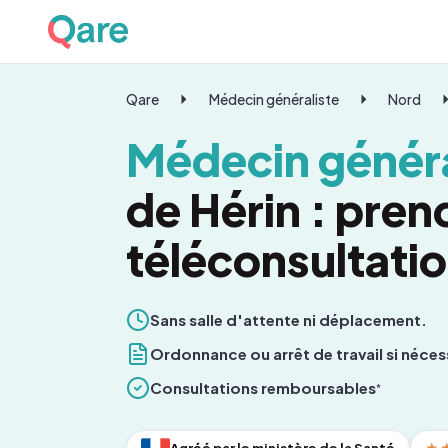
Qare
Médecin généraliste
Nord
Médecin généra
de Hérin : pre
téléconsultati
Sans salle d'attente ni déplacement.
Ordonnance ou arrêt de travail si néces
Consultations remboursables
*