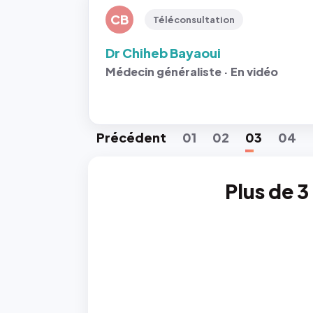
CB
Téléconsultation
Dr Chiheb Bayaoui
Médecin généraliste · En vidéo
Préc
édent
01
02
03
04
Plus de 3