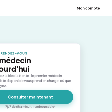
Mon compte
 RENDEZ-VOUS
 médecin
ourd'hui
ez la file d'attente : le premier médecin
iste disponible vous prend en charge, où que
oyez.
Consulter maintenant
7j/7 de 6h à minuit · remboursable*