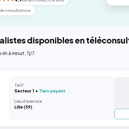
★★★★
4,9
sur les stores (125k avis)
de consultations
listes disponibles en téléconsul
h à minuit, 7j/7.
Tarif
Secteur 1
Tiers payant
Lieu
d'exercice
Lille (59)