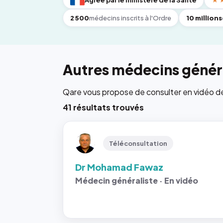
Agréé par le ministère de la Santé
★
2 500
médecins inscrits à l'Ordre
10 millions
Autres médecins généra
Qare vous propose de consulter en vidéo de 6
41 résultats trouvés
Téléconsultation
Dr Mohamad Fawaz
Médecin généraliste · En vidéo