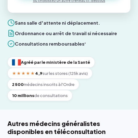
ou choisissez un autre créneau ci-dessous
Sans salle d'attente ni déplacement.
Ordonnance ou arrêt de travail si nécessaire
Consultations remboursables
*
Agréé par le ministère de la Santé
★★★★★
4,9
sur les stores (125k avis)
2 500
médecins inscrits à l'Ordre
10 millions
de consultations
Autres médecins généralistes
disponibles en téléconsultation