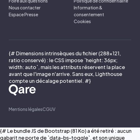
Foire aux questions
Politique de confidentialité
Nous contacter
Information &
Espace Presse
consentement
Cookies
{# Dimensions intrinsèques du fichier (288×121,
ratio conservé) : le CSS impose `height: 36px;
width: auto`, mais les attributs réservent la place
avant que l'image n'arrive. Sans eux, Lighthouse
compte un décalage potentiel. #}
Mentions légales
CGUV
{# Le bundle JS de Bootstrap (81 Ko) a été retiré : aucun
gabarit ne porte de `data-bs-toggle`, et son unique