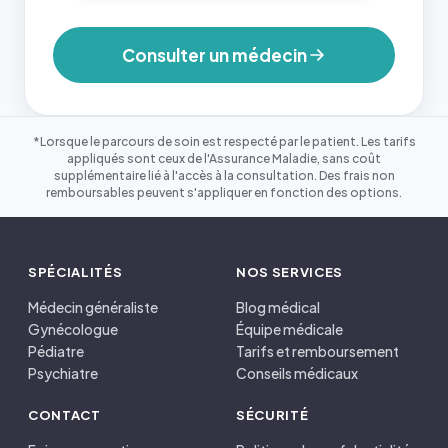
Consulter un médecin
*Lorsque le parcours de soin est respecté par le patient. Les tarifs
appliqués sont ceux de l'Assurance Maladie, sans coût
supplémentaire lié à l'accès à la consultation. Des frais non
remboursables peuvent s'appliquer en fonction des options.
SPÉCIALITÉS
NOS SERVICES
Médecin généraliste
Blog médical
Gynécologue
Équipe médicale
Pédiatre
Tarifs et remboursement
Psychiatre
Conseils médicaux
CONTACT
SÉCURITÉ