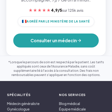
★★★★★
4,9/5
sur 125k avis
AGRÉÉ PAR LE MINISTÈRE DE LA SANTÉ
Consulter un médecin
*Lorsque le parcours de soin est respecté par le patient. Les tarifs
appliqués sont ceux de l'Assurance Maladie, sans coût
supplémentaire lié à l'accès à la consultation. Des frais non
remboursables peuvent s'appliquer en fonction des options.
SPÉCIALITÉS
NOS SERVICES
Médecin généraliste
Blog médical
Gynécologue
Équipe médicale