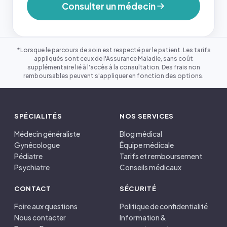
Consulter un médecin
*Lorsque le parcours de soin est respecté par le patient. Les tarifs
appliqués sont ceux de l'Assurance Maladie, sans coût
supplémentaire lié à l'accès à la consultation. Des frais non
remboursables peuvent s'appliquer en fonction des options.
SPÉCIALITÉS
NOS SERVICES
Médecin généraliste
Blog médical
Gynécologue
Équipe médicale
Pédiatre
Tarifs et remboursement
Psychiatre
Conseils médicaux
CONTACT
SÉCURITÉ
Foire aux questions
Politique de confidentialité
Nous contacter
Information &