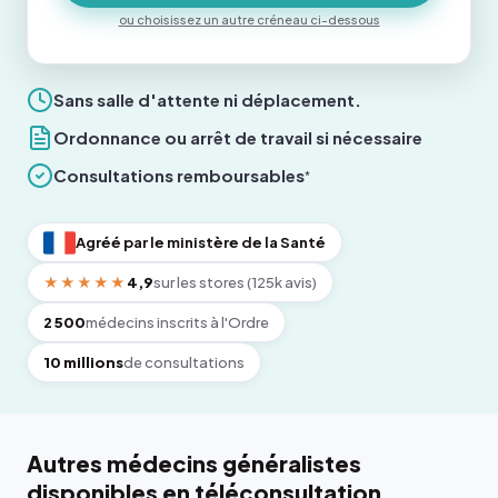
ou choisissez un autre créneau ci-dessous
Sans salle d'attente ni déplacement.
Ordonnance ou arrêt de travail si nécessaire
Consultations remboursables
*
Agréé par le ministère de la Santé
★★★★★
4,9
sur les stores (125k avis)
2 500
médecins inscrits à l'Ordre
10 millions
de consultations
Autres médecins généralistes
disponibles en téléconsultation