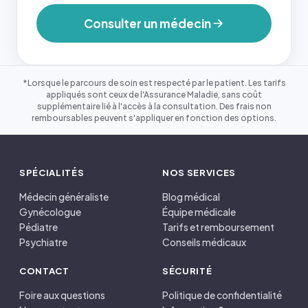
Consulter un médecin
*Lorsque le parcours de soin est respecté par le patient. Les tarifs
appliqués sont ceux de l'Assurance Maladie, sans coût
supplémentaire lié à l'accès à la consultation. Des frais non
remboursables peuvent s'appliquer en fonction des options.
SPÉCIALITÉS
NOS SERVICES
Médecin généraliste
Blog médical
Gynécologue
Équipe médicale
Pédiatre
Tarifs et remboursement
Psychiatre
Conseils médicaux
CONTACT
SÉCURITÉ
Foire aux questions
Politique de confidentialité