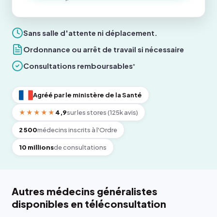
Sans salle d'attente ni déplacement.
Ordonnance ou arrêt de travail si nécessaire
Consultations remboursables
*
Agréé par le ministère de la Santé
★★★★★
4,9
sur les stores (125k avis)
2 500
médecins inscrits à l'Ordre
10 millions
de consultations
Autres médecins généralistes
disponibles en téléconsultation