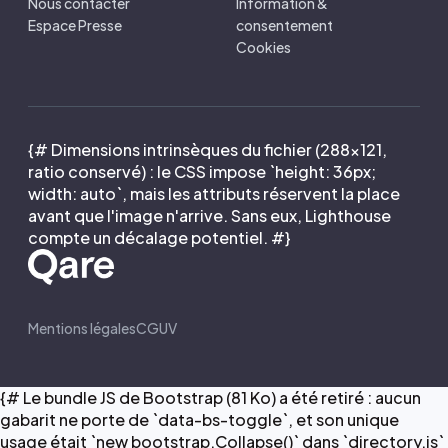
Nous contacter
Information &
Espace Presse
consentement
Cookies
{# Dimensions intrinsèques du fichier (288×121,
ratio conservé) : le CSS impose `height: 36px;
width: auto`, mais les attributs réservent la place
avant que l'image n'arrive. Sans eux, Lighthouse
compte un décalage potentiel. #}
Mentions légales
CGUV
{# Le bundle JS de Bootstrap (81 Ko) a été retiré : aucun
gabarit ne porte de `data-bs-toggle`, et son unique
usage était `new bootstrap.Collapse()` dans `directory.js`