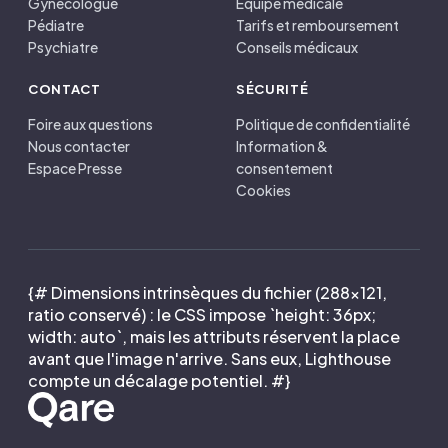
Gynécologue
Équipe médicale
Pédiatre
Tarifs et remboursement
Psychiatre
Conseils médicaux
CONTACT
SÉCURITÉ
Foire aux questions
Politique de confidentialité
Nous contacter
Information &
Espace Presse
consentement
Cookies
{# Dimensions intrinsèques du fichier (288×121,
ratio conservé) : le CSS impose `height: 36px;
width: auto`, mais les attributs réservent la place
avant que l'image n'arrive. Sans eux, Lighthouse
compte un décalage potentiel. #}