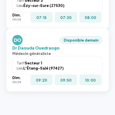
Tarif
Secteur 3
navigateur
Lieu
Ézy-sur-Eure (27530)
ne réserve
Dim.
pas la
07:15
07:30
08:00
09/08
place, et
c'étaient
les trois
dernières
DO
Disponible demain
images de
Dr Daouda Ouedraogo
l'annuaire
Médecin généraliste
dans ce
cas. #}
Tarif
Secteur 1
Lieu
L'Étang-Salé (97427)
Dim.
09:20
09:50
10:00
09/08