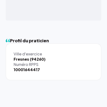
Profil du praticien
Ville d'exercice
{# 40×40
Fresnes (94260)
: la taille
Numéro RPPS
rendue par
10001644417
`.profile-
picture`,
et un
rapport 1:1
qui reste
juste à
toutes les