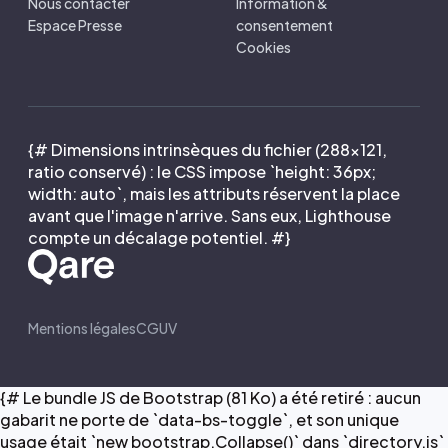
Nous contacter
Information &
Espace Presse
consentement
Cookies
{# Dimensions intrinsèques du fichier (288×121,
ratio conservé) : le CSS impose `height: 36px;
width: auto`, mais les attributs réservent la place
avant que l'image n'arrive. Sans eux, Lighthouse
compte un décalage potentiel. #}
Mentions légales
CGUV
{# Le bundle JS de Bootstrap (81 Ko) a été retiré : aucun
gabarit ne porte de `data-bs-toggle`, et son unique
usage était `new bootstrap.Collapse()` dans `directory.js`