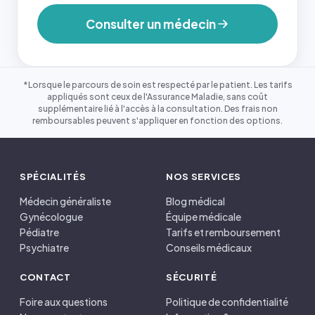
Consulter un médecin
*Lorsque le parcours de soin est respecté par le patient. Les tarifs
appliqués sont ceux de l'Assurance Maladie, sans coût
supplémentaire lié à l'accès à la consultation. Des frais non
remboursables peuvent s'appliquer en fonction des options.
SPÉCIALITÉS
NOS SERVICES
Médecin généraliste
Blog médical
Gynécologue
Équipe médicale
Pédiatre
Tarifs et remboursement
Psychiatre
Conseils médicaux
CONTACT
SÉCURITÉ
Foire aux questions
Politique de confidentialité