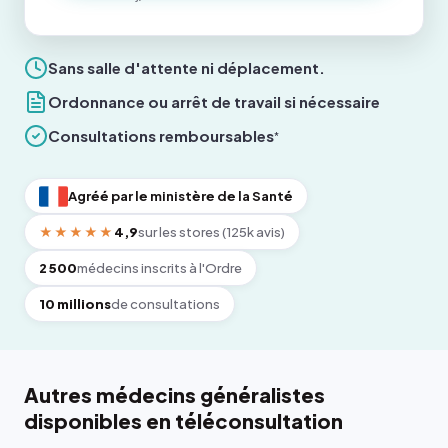
Sans salle d'attente ni déplacement.
Ordonnance ou arrêt de travail si nécessaire
Consultations remboursables
*
Agréé par le ministère de la Santé
★★★★★
4,9
sur les stores (125k avis)
2 500
médecins inscrits à l'Ordre
10 millions
de consultations
Autres médecins généralistes
disponibles en téléconsultation