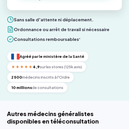
Sans salle d'attente ni déplacement.
Ordonnance ou arrêt de travail si nécessaire
Consultations remboursables
*
Agréé par le ministère de la Santé
★★★★★
4,9
sur les stores (125k avis)
2 500
médecins inscrits à l'Ordre
10 millions
de consultations
Autres médecins généralistes
disponibles en téléconsultation