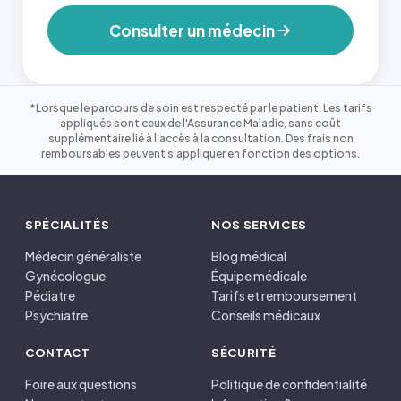
Consulter un médecin
*Lorsque le parcours de soin est respecté par le patient. Les tarifs
appliqués sont ceux de l'Assurance Maladie, sans coût
supplémentaire lié à l'accès à la consultation. Des frais non
remboursables peuvent s'appliquer en fonction des options.
SPÉCIALITÉS
NOS SERVICES
Médecin généraliste
Blog médical
Gynécologue
Équipe médicale
Pédiatre
Tarifs et remboursement
Psychiatre
Conseils médicaux
CONTACT
SÉCURITÉ
Foire aux questions
Politique de confidentialité