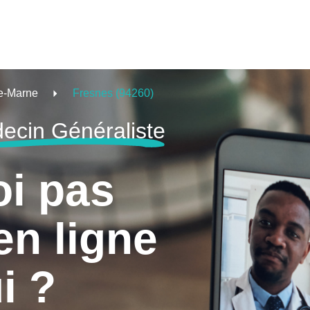
e-Marne
Fresnes (94260)
ecin Généraliste
oi pas
en ligne
i ?