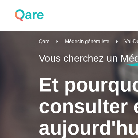
Qare
Médecin généraliste
Val-D
Vous cherchez un
Méd
Et pourqu
consulter 
aujourd'hu