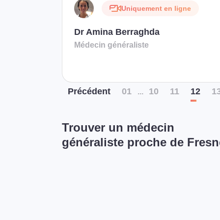
Uniquement en ligne
Dr Amina Berraghda
Médecin généraliste
Préc
édent
01
10
11
12
1
...
Trouver un médecin
généraliste proche de Fres