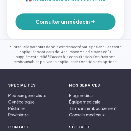
Consulter un médecin
*Lorsque le parcours de soin est respecté par le patient. Les tarifs
appliqués sont ceux de l'Assurance Maladie, sans coût
supplémentaire lié à l'accès à la consultation. Des frais non
remboursables peuvent s'appliquer en fonction des options.
SPÉCIALITÉS
NOS SERVICES
Médecin généraliste
Blog médical
Gynécologue
Équipe médicale
Pédiatre
Tarifs et remboursement
Psychiatre
Conseils médicaux
CONTACT
SÉCURITÉ