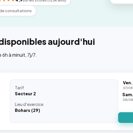
★★★★
4,9
sur les stores (125k avis)
de consultations
disponibles aujourd'hui
h à minuit, 7j/7.
Ven.
Tarif
07/08
Secteur 2
Sam
08/0
Lieu
d'exercice
Bohars (29)