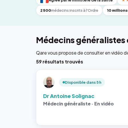
Agréé par le ministère de la Santé
★
2 500
médecins inscrits à l'Ordre
10 millions
Médecins généralistes 
Qare vous propose de consulter en vidéo de 6
59 résultats trouvés
Disponible dans 5 h
Dr Antoine Solignac
Médecin généraliste · En vidéo