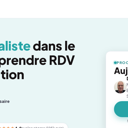
liste
dans le
: prendre RDV
PROC
Auj
tion
saire