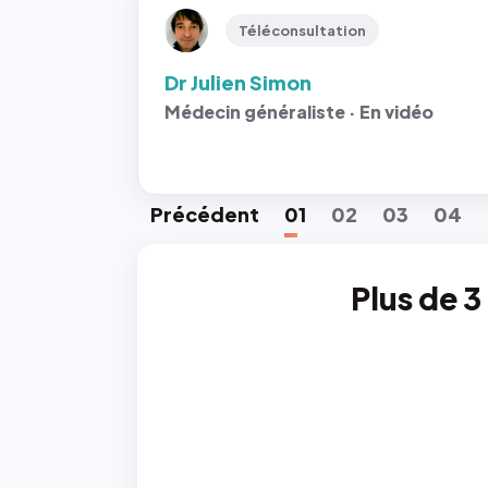
Téléconsultation
Dr Julien Simon
Médecin généraliste · En vidéo
Préc
édent
01
02
03
04
Plus de 3