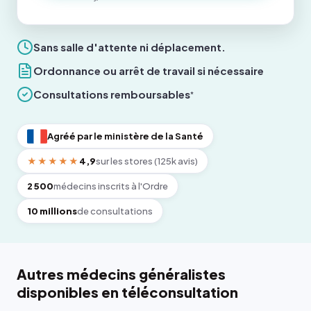
Sans salle d'attente ni déplacement.
Ordonnance ou arrêt de travail si nécessaire
Consultations remboursables
*
Agréé par le ministère de la Santé
★★★★★
4,9
sur les stores (125k avis)
2 500
médecins inscrits à l'Ordre
10 millions
de consultations
Autres médecins généralistes
disponibles en téléconsultation