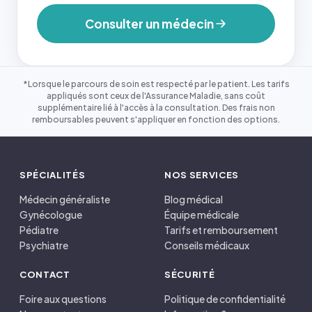
Consulter un médecin
*Lorsque le parcours de soin est respecté par le patient. Les tarifs
appliqués sont ceux de l'Assurance Maladie, sans coût
supplémentaire lié à l'accès à la consultation. Des frais non
remboursables peuvent s'appliquer en fonction des options.
SPÉCIALITÉS
NOS SERVICES
Médecin généraliste
Blog médical
Gynécologue
Équipe médicale
Pédiatre
Tarifs et remboursement
Psychiatre
Conseils médicaux
CONTACT
SÉCURITÉ
Foire aux questions
Politique de confidentialité