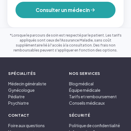
Consulter un médecin
*Lorsque le parcours de soin est respecté par le patient. Les tarifs
appliqués sont ceux de l'Assurance Maladie, sans coût
supplémentaire lié à l'accès à la consultation. Des frais non
remboursables peuvent s'appliquer en fonction des options.
SPÉCIALITÉS
NOS SERVICES
Médecin généraliste
Blog médical
Gynécologue
Équipe médicale
Pédiatre
Tarifs et remboursement
Psychiatre
Conseils médicaux
CONTACT
SÉCURITÉ
Foire aux questions
Politique de confidentialité