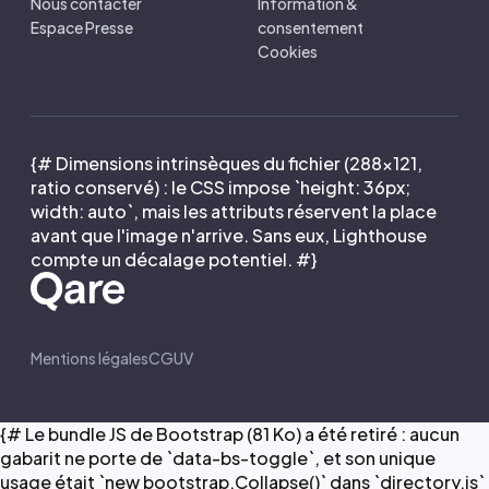
Nous contacter
Information &
Espace Presse
consentement
Cookies
{# Dimensions intrinsèques du fichier (288×121,
ratio conservé) : le CSS impose `height: 36px;
width: auto`, mais les attributs réservent la place
avant que l'image n'arrive. Sans eux, Lighthouse
compte un décalage potentiel. #}
Mentions légales
CGUV
{# Le bundle JS de Bootstrap (81 Ko) a été retiré : aucun
gabarit ne porte de `data-bs-toggle`, et son unique
usage était `new bootstrap.Collapse()` dans `directory.js`