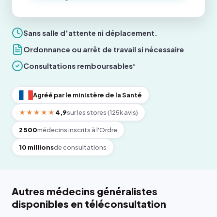
Sans salle d'attente ni déplacement.
Ordonnance ou arrêt de travail si nécessaire
Consultations remboursables
*
Agréé par le ministère de la Santé
★★★★★
4,9
sur les stores (125k avis)
2 500
médecins inscrits à l'Ordre
10 millions
de consultations
Autres médecins généralistes
disponibles en téléconsultation